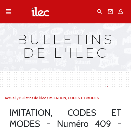
Qu'est-ce que l’Ilec
Recherche
Conta
E
Communiqués de presse
Publications
BULLETINS
Campagnes multimarques
DE L'ILEC
Dans la presse
Vous
Accueil
/
Bulletins de l'Ilec
/
IMITATION, CODES ET MODES
êtes
ici :
IMITATION, CODES ET
MODES - Numéro 409 -