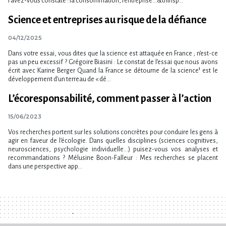
l’avez-vous constaté : la consommation, l’entreprise…&thinsp...
Science et entreprises au risque de la défiance
04/12/2025
Dans votre essai, vous dites que la science est attaquée en France ; n’est-ce
pas un peu excessif ? Grégoire Biasini : Le constat de l’essai que nous avons
écrit avec Karine Berger Quand la France se détourne de la science¹ est le
développement d’un terreau de « dé...
L’écoresponsabilité, comment passer à l​‌’action
15/06/2023
Vos recherches portent sur les solutions concrètes pour conduire les gens à
agir en faveur de l’écologie. Dans quelles disciplines (sciences cognitives,
neurosciences, psychologie individuelle…) puisez-vous vos analyses et
recommandations ? Mélusine Boon-Falleur : Mes recherches se placent
dans une perspective app...