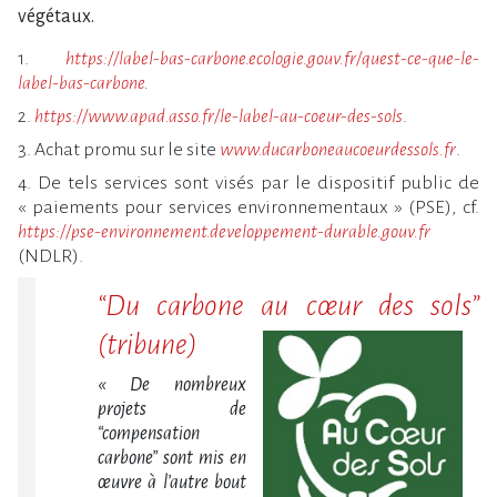
végétaux.
1.
https://label-bas-carbone.ecologie.gouv.fr/quest-ce-que-le-
label-bas-carbone
.
2.
https://www.apad.asso.fr/le-label-au-coeur-des-sols
.
3. Achat promu sur le site
www.ducarboneaucoeurdessols.fr
.
4. De tels services sont visés par le dispositif public de
« paiements pour services environnementaux » (PSE), cf.
https://pse-environnement.developpement-durable.gouv.fr
(NDLR).
“Du carbone au cœur des sols”
(tribune)
« De nombreux
projets de
“compensation
carbone” sont mis en
œuvre à l’autre bout