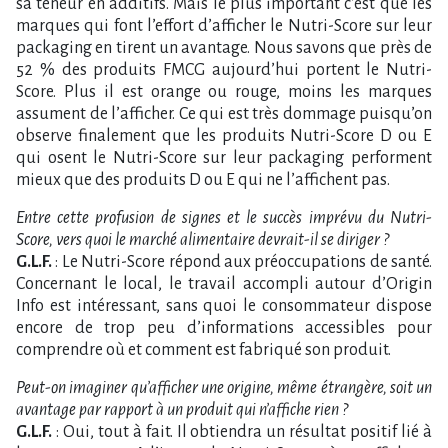
sa teneur en additifs. Mais le plus important c’est que les
marques qui font l’effort d’afficher le Nutri-Score sur leur
packaging en tirent un avantage. Nous savons que près de
52 % des produits FMCG aujourd’hui portent le Nutri-
Score. Plus il est orange ou rouge, moins les marques
assument de l’afficher. Ce qui est très dommage puisqu’on
observe finalement que les produits Nutri-Score D ou E
qui osent le Nutri-Score sur leur packaging performent
mieux que des produits D ou E qui ne l’affichent pas.
Entre cette profusion de signes et le succès imprévu du Nutri-
Score, vers quoi le marché alimentaire devrait-il se diriger ?
G.L.F.
: Le Nutri-Score répond aux préoccupations de santé.
Concernant le local, le travail accompli autour d’Origin
Info est intéressant, sans quoi le consommateur dispose
encore de trop peu d’informations accessibles pour
comprendre où et comment est fabriqué son produit.
Peut-on imaginer qu’afficher une origine, même étrangère, soit un
avantage par rapport à un produit qui n’affiche rien ?
G.L.F.
: Oui, tout à fait. Il obtiendra un résultat positif lié à