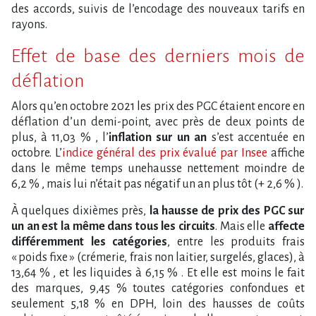
des accords, suivis de l’encodage des nouveaux tarifs en
rayons.
Effet de base des derniers mois de
déflation
Alors qu’en octobre 2021 les prix des PGC étaient encore en
déflation d’un demi-point, avec près de deux points de
plus, à 11,03 % , l’
inflation sur un an
s’est accentuée en
octobre. L’
indice général des prix évalué par Insee
affiche
dans le même temps unehausse nettement moindre de
6,2 % , mais lui n’était pas négatif un an plus tôt (+ 2,6 % ).
À quelques dixièmes près,
la hausse de prix des PGC sur
un an est la même dans tous les circuits
. Mais elle
affecte
différemment les catégories
, entre les produits frais
« poids fixe » (crémerie, frais non laitier, surgelés, glaces), à
13,64 % , et les liquides à 6,15 % . Et elle est moins le fait
des marques, 9,45 % toutes catégories confondues et
seulement 5,18 % en DPH, loin des hausses de coûts