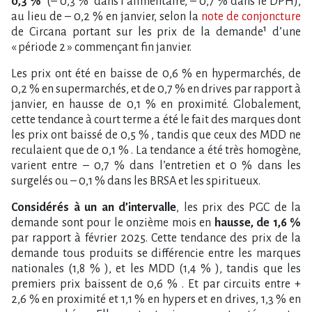
0,3 %
(– 0,3 % dans l’alimentaire, – 0,7 % dans le DPH),
au lieu de – 0,2 % en janvier, selon la
note de conjoncture
de Circana portant sur les prix de la demande¹ d’une
« période 2 » commençant fin janvier.
Les prix ont été en baisse de 0,6 % en hypermarchés, de
0,2 % en supermarchés, et de 0,7 % en drives par rapport à
janvier, en hausse de 0,1 % en proximité. Globalement,
cette tendance à court terme a été le fait des marques dont
les prix ont baissé de 0,5 % , tandis que ceux des MDD ne
reculaient que de 0,1 % . La tendance a été très homogène,
varient entre – 0,7 % dans l’entretien et 0 % dans les
surgelés ou – 0,1 % dans les BRSA et les spiritueux.
Considérés à un an d’intervalle
, les prix des PGC de la
demande sont pour le onzième mois en
hausse, de 1,6 %
par rapport à février 2025. Cette tendance des prix de la
demande tous produits se différencie entre les marques
nationales (1,8 % ), et les MDD (1,4 % ), tandis que les
premiers prix baissent de 0,6 % . Et par circuits entre +
2,6 % en proximité et 1,1 % en hypers et en drives, 1,3 % en