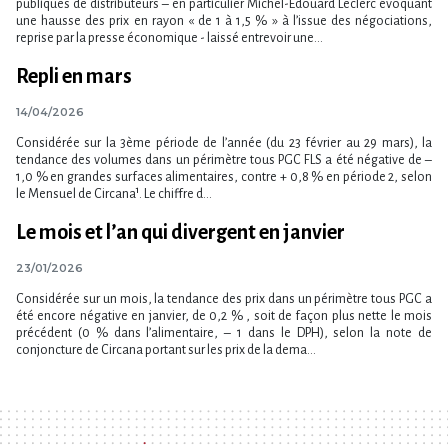
publiques de distributeurs – en particulier Michel-Édouard Leclerc évoquant
une hausse des prix en rayon « de 1 à 1,5 % » à l​‌’issue des négociations,
reprise par la presse économique - laissé entrevoir une...
Repli en mars
14/04/2026
Considérée sur la 3ème période de l​‌’année (du 23 février au 29 mars), la
tendance des volumes dans un périmètre tous PGC FLS a été négative de –
1,0 % en grandes surfaces alimentaires, contre + 0,8 % en période 2, selon
le Mensuel de Circana¹. Le chiffre d​‌...
Le mois et l’an qui divergent en janvier
23/01/2026
Considérée sur un mois, la tendance des prix dans un périmètre tous PGC a
été encore négative en janvier, de 0,2 % , soit de façon plus nette le mois
précédent (0 % dans l’alimentaire, – 1 dans le DPH), selon la note de
conjoncture de Circana portant sur les prix de la dema...