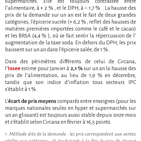
supermarchés. Elle est toujours contrastée entre
l’alimentaire, à + 2 % , et le DPH, à – 1,7 % . La hausse des
prix de la demande sur un an est le fait de deux grandes
catégories, l’épicerie sucrée (+ 6,2 % , reflet des hausses de
matières premières importées comme le café et le cacao)
et les BRSA (4,4 % ), où se fait sentir la répercussion de l’
augmentation de la taxe soda. En dehors du DPH, les prix
baissent sur un an dans l’épicerie salée, de 1 % .
Dans des périmètres différents de celui de Circana,
l’
Insee
estime pour janvier à
2,1 %
sur un an la hausse des
prix de l’alimentation, au lieu de 1,9 % en décembre,
tandis que son indice d’inflation tous secteurs IPC
s’établit à 1 % .
L’
écart de prix moyens
comparés entre enseignes (pour les
marques nationales seules en hyper et supermarchés sur
un an glissant) est toujours aussi stable depuis onze mois
et s’établit selon Circana en février à 16,5 points.
1. Méthode dite de la demande : les prix correspondent aux ventes
réelles par catégorie ; ils traduisent à la fois le prix de chaque