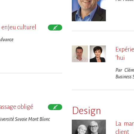
 enjeu culturel
Advance
Expérie
‌’hui
Par Clém
Business 
passage obligé
Design
niversité Savoie Mont Blanc
La marq
client