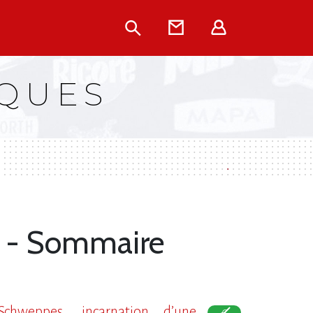
Rechercher
Contact
Extranet
RQUES
18 - Sommaire
Schweppes, incarnation d​‌’une