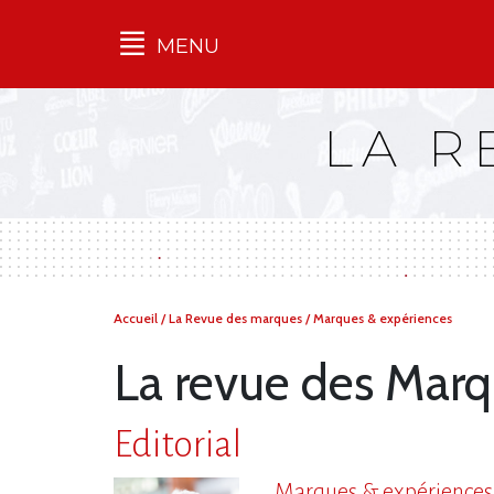
MENU
Qu'est-ce que l’Ilec
LA R
Communiqués de presse
Publications
Campagnes
multimarques
Dans la presse
Vous
Accueil
/
La Revue des marques
/
Marques & expériences
êtes
ici :
La revue des Marq
Editorial
Marques & expériences