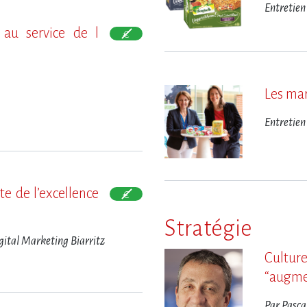
Entretien
au service de l​
Les mar
Entretien
e de l​‌’excellence
Stratégie
igital Marketing Biarritz
Cultu
“augme
Par Pasca