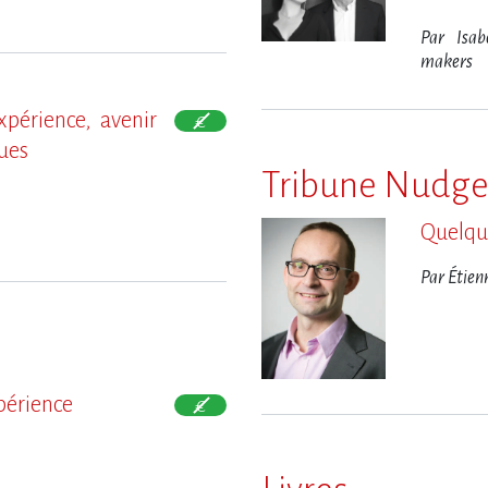
Par Isab
makers
xpérience, avenir
ues
Tribune Nudg
Quelqu
Par Étien
xpérience