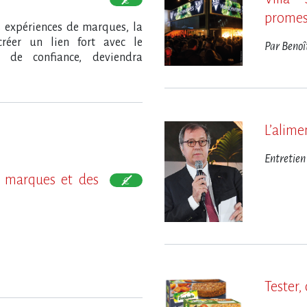
promess
s expériences de marques, la
créer un lien fort avec le
Par Benoî
 de confiance, deviendra
L​‌’alim
Entretien
es marques et des
o
Tester, 