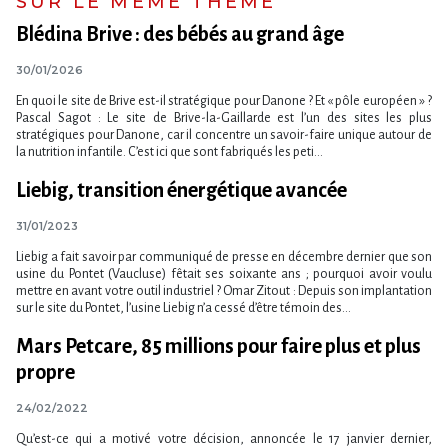
SUR LE MÊME THÈME
Blédina Brive : des bébés au grand âge
30/01/2026
En quoi le site de Brive est-il stratégique pour Danone ? Et « pôle européen » ?
Pascal Sagot : Le site de Brive-la-Gaillarde est l’un des sites les plus
stratégiques pour Danone, car il concentre un savoir-faire unique autour de
la nutrition infantile. C’est ici que sont fabriqués les peti...
Liebig, transition énergétique avancée
31/01/2023
Liebig a fait savoir par communiqué de presse en décembre dernier que son
usine du Pontet (Vaucluse) fêtait ses soixante ans ; pourquoi avoir voulu
mettre en avant votre outil industriel ? Omar Zitout : Depuis son implantation
sur le site du Pontet, l’usine Liebig n’a cessé d’être témoin des...
Mars Petcare, 85 millions pour faire plus et plus
propre
24/02/2022
Qu’est-ce qui a motivé votre décision, annoncée le 17 janvier dernier,