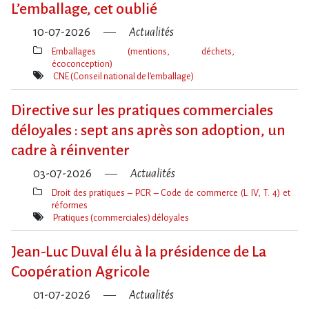
L​‌’emballage, cet oublié
10-07-2026
Actualités
Emballages (mentions, déchets,
écoconception)
Thèmes(s)
CNE (Conseil national de l'emballage)
Mot(s)-
clé(s)
Directive sur les pratiques commerciales
déloyales : sept ans après son adoption, un
cadre à réinventer
03-07-2026
Actualités
Droit des pratiques – PCR – Code de commerce (L. IV, T. 4) et
réformes
Thèmes(s)
Pratiques (commerciales) déloyales
Mot(s)-
clé(s)
Jean-Luc Duval élu à la présidence de La
Coopération Agricole
01-07-2026
Actualités