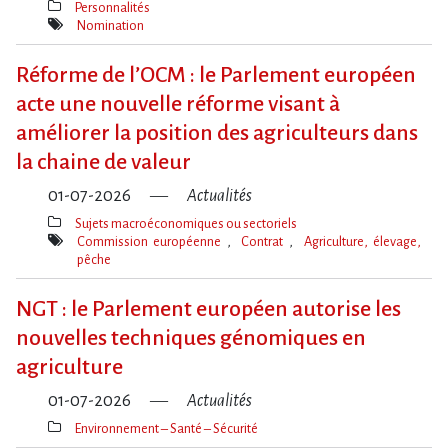
Personnalités
Thèmes(s)
Nomination
Mot(s)-
clé(s)
Réforme de l​‌’OCM : le Parlement européen
acte une nouvelle réforme visant à
améliorer la position des agriculteurs dans
la chaine de valeur
01-07-2026
Actualités
Sujets macroéconomiques ou sectoriels
Thèmes(s)
Commission européenne
Contrat
Agriculture, élevage,
pêche
Mot(s)-
clé(s)
NGT : le Parlement européen autorise les
nouvelles techniques génomiques en
agriculture
01-07-2026
Actualités
Environnement – Santé – Sécurité
Thèmes(s)