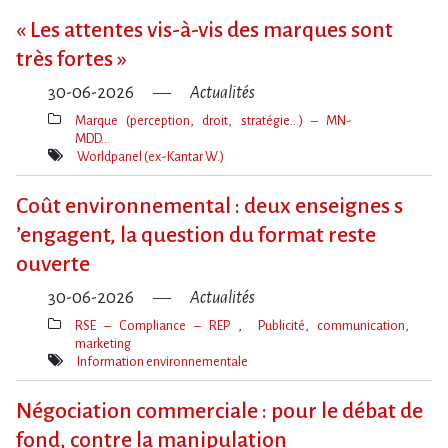
« Les attentes vis-à-vis des marques sont
très fortes »
30-06-2026
Actualités
Marque (perception, droit, stratégie…) – MN-
MDD…
Thèmes(s)
Worldpanel (ex-Kantar W.)
Mot(s)-
clé(s)
Coût environnemental : deux enseignes s​
‌’engagent, la question du format reste
ouverte
30-06-2026
Actualités
RSE – Compliance – REP
Publicité, communication,
marketing
Thèmes(s)
Information environnementale
Mot(s)-
clé(s)
Négociation commerciale : pour le débat de
fond, contre la manipulation