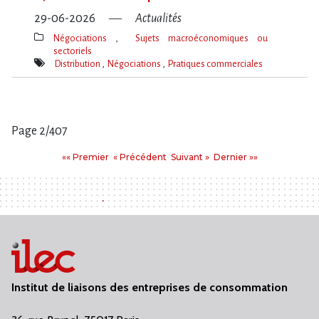
29-06-2026
Actualités
Négociations
Sujets macroéconomiques ou
sectoriels
Thèmes(s)
Distribution
Négociations
Pratiques commerciales
Mot(s)-
clé(s)
Page 2/407
Pages
Premier
Précédent
Suivant
Dernier
«« Premier
« Précédent
Suivant »
Dernier »»
:
Institut de liaisons des entreprises de consommation