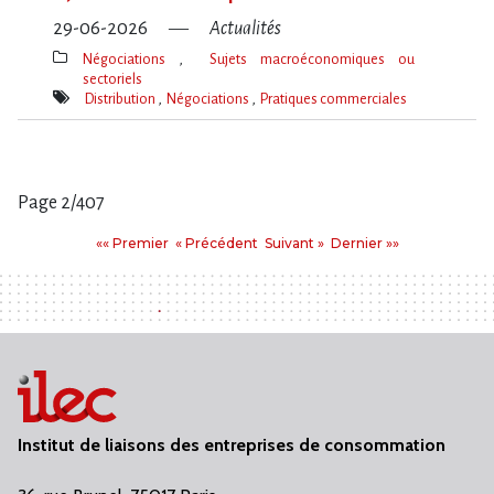
29-06-2026
Actualités
Négociations
Sujets macroéconomiques ou
sectoriels
Thèmes(s)
Distribution
Négociations
Pratiques commerciales
Mot(s)-
clé(s)
Page 2/407
Pages
Premier
Précédent
Suivant
Dernier
«« Premier
« Précédent
Suivant »
Dernier »»
:
Institut de liaisons des entreprises de consommation