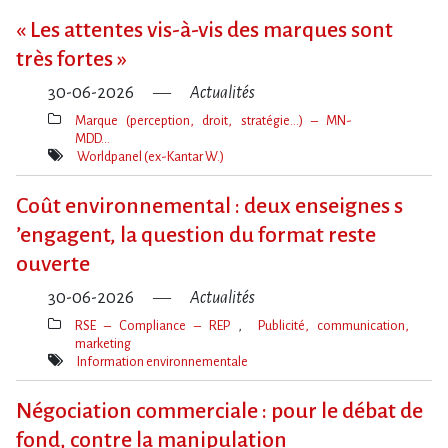
« Les attentes vis-à-vis des marques sont
très fortes »
30-06-2026
Actualités
Marque (perception, droit, stratégie…) – MN-
MDD…
Thèmes(s)
Worldpanel (ex-Kantar W.)
Mot(s)-
clé(s)
Coût environnemental : deux enseignes s​
‌’engagent, la question du format reste
ouverte
30-06-2026
Actualités
RSE – Compliance – REP
Publicité, communication,
marketing
Thèmes(s)
Information environnementale
Mot(s)-
clé(s)
Négociation commerciale : pour le débat de
fond, contre la manipulation