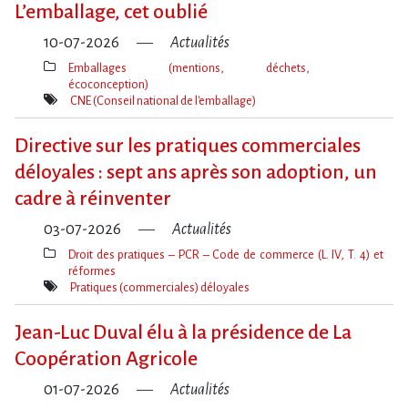
L​‌’emballage, cet oublié
10-07-2026
Actualités
Emballages (mentions, déchets,
écoconception)
Thèmes(s)
CNE (Conseil national de l'emballage)
Mot(s)-
clé(s)
Directive sur les pratiques commerciales
déloyales : sept ans après son adoption, un
cadre à réinventer
03-07-2026
Actualités
Droit des pratiques – PCR – Code de commerce (L. IV, T. 4) et
réformes
Thèmes(s)
Pratiques (commerciales) déloyales
Mot(s)-
clé(s)
Jean-Luc Duval élu à la présidence de La
Coopération Agricole
01-07-2026
Actualités