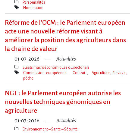
Personnalités
Thèmes(s)
Nomination
Mot(s)-
clé(s)
Réforme de l​‌’OCM : le Parlement européen
acte une nouvelle réforme visant à
améliorer la position des agriculteurs dans
la chaine de valeur
01-07-2026
Actualités
Sujets macroéconomiques ou sectoriels
Thèmes(s)
Commission européenne
Contrat
Agriculture, élevage,
pêche
Mot(s)-
clé(s)
NGT : le Parlement européen autorise les
nouvelles techniques génomiques en
agriculture
01-07-2026
Actualités
Environnement – Santé – Sécurité
Thèmes(s)