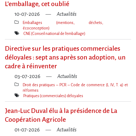
L​‌’emballage, cet oublié
10-07-2026
Actualités
Emballages (mentions, déchets,
écoconception)
Thèmes(s)
CNE (Conseil national de l'emballage)
Mot(s)-
clé(s)
Directive sur les pratiques commerciales
déloyales : sept ans après son adoption, un
cadre à réinventer
03-07-2026
Actualités
Droit des pratiques – PCR – Code de commerce (L. IV, T. 4) et
réformes
Thèmes(s)
Pratiques (commerciales) déloyales
Mot(s)-
clé(s)
Jean-Luc Duval élu à la présidence de La
Coopération Agricole
01-07-2026
Actualités