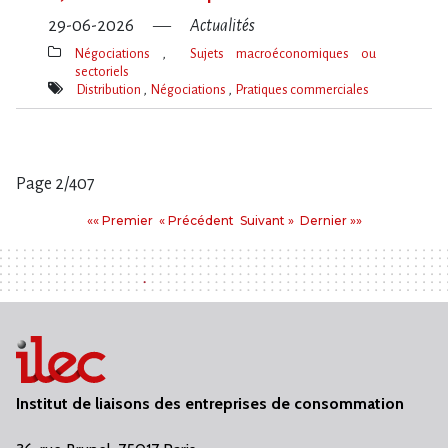
29-06-2026
Actualités
Négociations
Sujets macroéconomiques ou
sectoriels
Thèmes(s)
Distribution
Négociations
Pratiques commerciales
Mot(s)-
clé(s)
Page 2/407
Pages
Premier
Précédent
Suivant
Dernier
«« Premier
« Précédent
Suivant »
Dernier »»
:
Institut de liaisons des entreprises de consommation