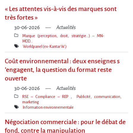
« Les attentes vis-à-vis des marques sont
très fortes »
30-06-2026
Actualités
Marque (perception, droit, stratégie…) – MN-
MDD…
Thèmes(s)
Worldpanel (ex-Kantar W.)
Mot(s)-
clé(s)
Coût environnemental : deux enseignes s​
‌’engagent, la question du format reste
ouverte
30-06-2026
Actualités
RSE – Compliance – REP
Publicité, communication,
marketing
Thèmes(s)
Information environnementale
Mot(s)-
clé(s)
Négociation commerciale : pour le débat de
fond, contre la manipulation