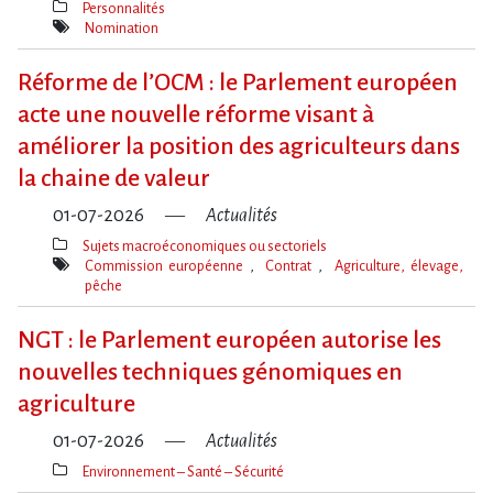
Personnalités
Thèmes(s)
Nomination
Mot(s)-
clé(s)
Réforme de l​‌’OCM : le Parlement européen
acte une nouvelle réforme visant à
améliorer la position des agriculteurs dans
la chaine de valeur
01-07-2026
Actualités
Sujets macroéconomiques ou sectoriels
Thèmes(s)
Commission européenne
Contrat
Agriculture, élevage,
pêche
Mot(s)-
clé(s)
NGT : le Parlement européen autorise les
nouvelles techniques génomiques en
agriculture
01-07-2026
Actualités
Environnement – Santé – Sécurité
Thèmes(s)