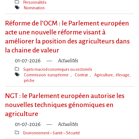
Personnalités
Thèmes(s)
Nomination
Mot(s)-
clé(s)
Réforme de l​‌’OCM : le Parlement européen
acte une nouvelle réforme visant à
améliorer la position des agriculteurs dans
la chaine de valeur
01-07-2026
Actualités
Sujets macroéconomiques ou sectoriels
Thèmes(s)
Commission européenne
Contrat
Agriculture, élevage,
pêche
Mot(s)-
clé(s)
NGT : le Parlement européen autorise les
nouvelles techniques génomiques en
agriculture
01-07-2026
Actualités
Environnement – Santé – Sécurité
Thèmes(s)