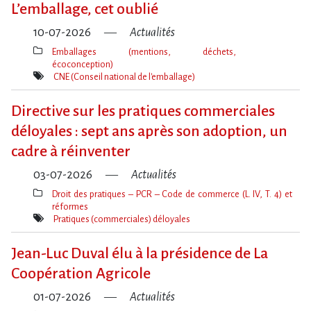
L​‌’emballage, cet oublié
10-07-2026
Actualités
Emballages (mentions, déchets,
écoconception)
Thèmes(s)
CNE (Conseil national de l'emballage)
Mot(s)-
clé(s)
Directive sur les pratiques commerciales
déloyales : sept ans après son adoption, un
cadre à réinventer
03-07-2026
Actualités
Droit des pratiques – PCR – Code de commerce (L. IV, T. 4) et
réformes
Thèmes(s)
Pratiques (commerciales) déloyales
Mot(s)-
clé(s)
Jean-Luc Duval élu à la présidence de La
Coopération Agricole
01-07-2026
Actualités