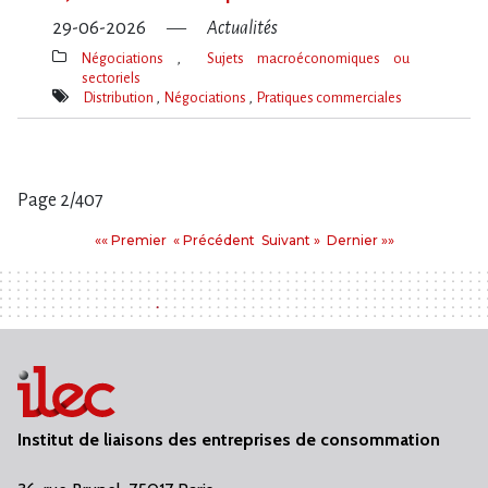
29-06-2026
Actualités
Négociations
Sujets macroéconomiques ou
sectoriels
Thèmes(s)
Distribution
Négociations
Pratiques commerciales
Mot(s)-
clé(s)
Page 2/407
Pages
Premier
Précédent
Suivant
Dernier
«« Premier
« Précédent
Suivant »
Dernier »»
:
Institut de liaisons des entreprises de consommation