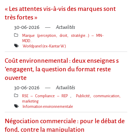
« Les attentes vis-à-vis des marques sont
très fortes »
30-06-2026
Actualités
Marque (perception, droit, stratégie…) – MN-
MDD…
Thèmes(s)
Worldpanel (ex-Kantar W.)
Mot(s)-
clé(s)
Coût environnemental : deux enseignes s​
‌’engagent, la question du format reste
ouverte
30-06-2026
Actualités
RSE – Compliance – REP
Publicité, communication,
marketing
Thèmes(s)
Information environnementale
Mot(s)-
clé(s)
Négociation commerciale : pour le débat de
fond, contre la manipulation