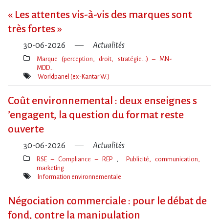
« Les attentes vis-à-vis des marques sont
très fortes »
30-06-2026
Actualités
Marque (perception, droit, stratégie…) – MN-
MDD…
Thèmes(s)
Worldpanel (ex-Kantar W.)
Mot(s)-
clé(s)
Coût environnemental : deux enseignes s​
‌’engagent, la question du format reste
ouverte
30-06-2026
Actualités
RSE – Compliance – REP
Publicité, communication,
marketing
Thèmes(s)
Information environnementale
Mot(s)-
clé(s)
Négociation commerciale : pour le débat de
fond, contre la manipulation