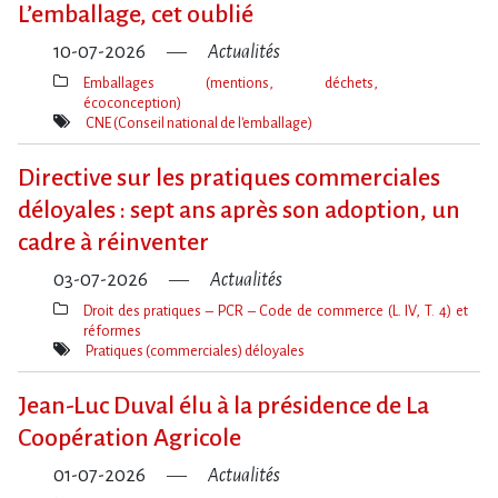
L​‌’emballage, cet oublié
10-07-2026
Actualités
Emballages (mentions, déchets,
écoconception)
Thèmes(s)
CNE (Conseil national de l'emballage)
Mot(s)-
clé(s)
Directive sur les pratiques commerciales
déloyales : sept ans après son adoption, un
cadre à réinventer
03-07-2026
Actualités
Droit des pratiques – PCR – Code de commerce (L. IV, T. 4) et
réformes
Thèmes(s)
Pratiques (commerciales) déloyales
Mot(s)-
clé(s)
Jean-Luc Duval élu à la présidence de La
Coopération Agricole
01-07-2026
Actualités