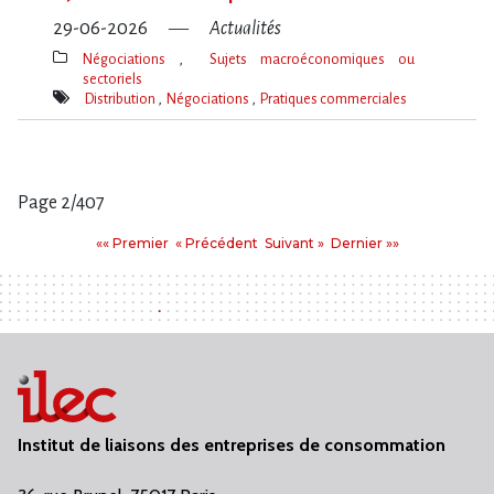
29-06-2026
Actualités
Négociations
Sujets macroéconomiques ou
sectoriels
Thèmes(s)
Distribution
Négociations
Pratiques commerciales
Mot(s)-
clé(s)
Page 2/407
Pages
Premier
Précédent
Suivant
Dernier
«« Premier
« Précédent
Suivant »
Dernier »»
:
Institut de liaisons des entreprises de consommation