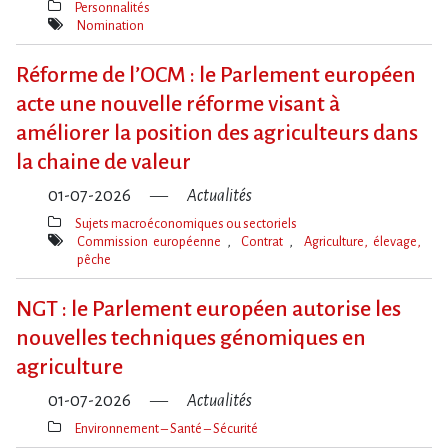
Personnalités
Thèmes(s)
Nomination
Mot(s)-
clé(s)
Réforme de l​‌’OCM : le Parlement européen
acte une nouvelle réforme visant à
améliorer la position des agriculteurs dans
la chaine de valeur
01-07-2026
Actualités
Sujets macroéconomiques ou sectoriels
Thèmes(s)
Commission européenne
Contrat
Agriculture, élevage,
pêche
Mot(s)-
clé(s)
NGT : le Parlement européen autorise les
nouvelles techniques génomiques en
agriculture
01-07-2026
Actualités
Environnement – Santé – Sécurité
Thèmes(s)