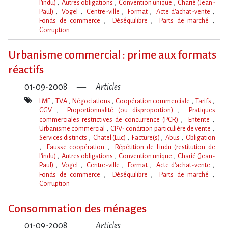
l'indu)
Autres obligations
Convention unique
Charié (Jean-
Paul)
Vogel
Centre-ville
Format
Acte d'achat-vente
Fonds de commerce
Déséquilibre
Parts de marché
Corruption
Mot(s)-
clé(s)
Urbanisme commercial : prime aux formats
réactifs
01-09-2008
Articles
LME
TVA
Négociations
Coopération commerciale
Tarifs
CGV
Proportionnalité (ou disproportion)
Pratiques
commerciales restrictives de concurrence (PCR)
Entente
Urbanisme commercial
CPV- condition particulière de vente
Services distincts
Chatel (Luc)
Facture(s)
Abus
Obligation
Fausse coopération
Répétition de l'indu (restitution de
l'indu)
Autres obligations
Convention unique
Charié (Jean-
Paul)
Vogel
Centre-ville
Format
Acte d'achat-vente
Fonds de commerce
Déséquilibre
Parts de marché
Corruption
Mot(s)-
clé(s)
Consommation des ménages
01-09-2008
Articles