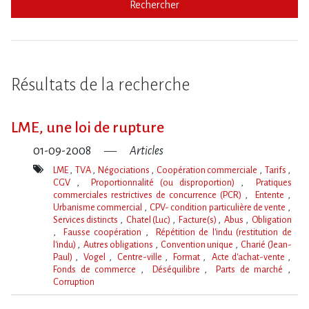
Rechercher
Résultats de la recherche
LME, une loi de rupture
01-09-2008
Articles
LME
TVA
Négociations
Coopération commerciale
Tarifs
CGV
Proportionnalité (ou disproportion)
Pratiques
commerciales restrictives de concurrence (PCR)
Entente
Urbanisme commercial
CPV- condition particulière de vente
Services distincts
Chatel (Luc)
Facture(s)
Abus
Obligation
Fausse coopération
Répétition de l'indu (restitution de
l'indu)
Autres obligations
Convention unique
Charié (Jean-
Paul)
Vogel
Centre-ville
Format
Acte d'achat-vente
Fonds de commerce
Déséquilibre
Parts de marché
Corruption
Mot(s)-
clé(s)