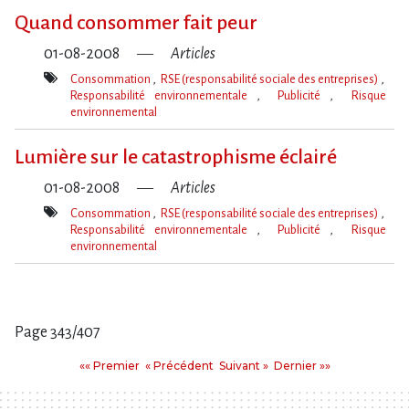
clé(s)
Quand consommer fait peur
01-08-2008
Articles
Consommation
RSE (responsabilité sociale des entreprises)
Responsabilité environnementale
Publicité
Risque
environnemental
Mot(s)-
clé(s)
Lumière sur le catastrophisme éclairé
01-08-2008
Articles
Consommation
RSE (responsabilité sociale des entreprises)
Responsabilité environnementale
Publicité
Risque
environnemental
Mot(s)-
clé(s)
Page 343/407
Pages
Premier
Précédent
Suivant
Dernier
«« Premier
« Précédent
Suivant »
Dernier »»
: