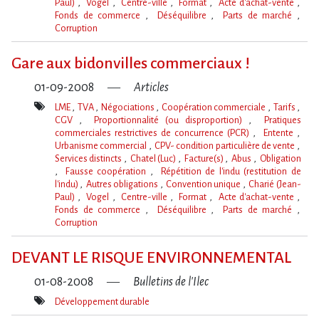
Paul)
Vogel
Centre-ville
Format
Acte d'achat-vente
Fonds de commerce
Déséquilibre
Parts de marché
Corruption
Mot(s)-
clé(s)
Gare aux bidonvilles commerciaux !
01-09-2008
Articles
LME
TVA
Négociations
Coopération commerciale
Tarifs
CGV
Proportionnalité (ou disproportion)
Pratiques
commerciales restrictives de concurrence (PCR)
Entente
Urbanisme commercial
CPV- condition particulière de vente
Services distincts
Chatel (Luc)
Facture(s)
Abus
Obligation
Fausse coopération
Répétition de l'indu (restitution de
l'indu)
Autres obligations
Convention unique
Charié (Jean-
Paul)
Vogel
Centre-ville
Format
Acte d'achat-vente
Fonds de commerce
Déséquilibre
Parts de marché
Corruption
Mot(s)-
clé(s)
DEVANT LE RISQUE ENVIRONNEMENTAL
01-08-2008
Bulletins de l'Ilec
Développement durable
Mot(s)-