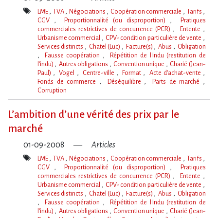
LME
TVA
Négociations
Coopération commerciale
Tarifs
CGV
Proportionnalité (ou disproportion)
Pratiques
commerciales restrictives de concurrence (PCR)
Entente
Urbanisme commercial
CPV- condition particulière de vente
Services distincts
Chatel (Luc)
Facture(s)
Abus
Obligation
Fausse coopération
Répétition de l'indu (restitution de
l'indu)
Autres obligations
Convention unique
Charié (Jean-
Paul)
Vogel
Centre-ville
Format
Acte d'achat-vente
Fonds de commerce
Déséquilibre
Parts de marché
Corruption
Mot(s)-
clé(s)
L’ambition d’une vérité des prix par le
marché
01-09-2008
Articles
LME
TVA
Négociations
Coopération commerciale
Tarifs
CGV
Proportionnalité (ou disproportion)
Pratiques
commerciales restrictives de concurrence (PCR)
Entente
Urbanisme commercial
CPV- condition particulière de vente
Services distincts
Chatel (Luc)
Facture(s)
Abus
Obligation
Fausse coopération
Répétition de l'indu (restitution de
l'indu)
Autres obligations
Convention unique
Charié (Jean-