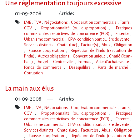
Une réglementation toujours excessive
01-09-2008
Articles
LME
TVA
Négociations
Coopération commerciale
Tarifs
CGV
Proportionnalité (ou disproportion)
Pratiques
commerciales restrictives de concurrence (PCR)
Entente
Urbanisme commercial
CPV- condition particulière de vente
Services distincts
Chatel (Luc)
Facture(s)
Abus
Obligation
Fausse coopération
Répétition de l'indu (restitution de
l'indu)
Autres obligations
Convention unique
Charié (Jean-
Paul)
Vogel
Centre-ville
Format
Acte d'achat-vente
Fonds de commerce
Déséquilibre
Parts de marché
Corruption
Mot(s)-
clé(s)
La main aux élus
01-09-2008
Articles
LME
TVA
Négociations
Coopération commerciale
Tarifs
CGV
Proportionnalité (ou disproportion)
Pratiques
commerciales restrictives de concurrence (PCR)
Entente
Urbanisme commercial
CPV- condition particulière de vente
Services distincts
Chatel (Luc)
Facture(s)
Abus
Obligation
Fausse coopération
Répétition de l'indu (restitution de