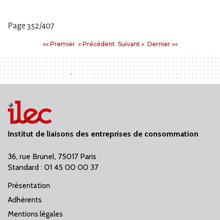
Page 352/407
Pages
Premier
Précédent
Suivant
Dernier
«« Premier
« Précédent
Suivant »
Dernier »»
:
Institut de liaisons des entreprises de consommation
36, rue Brunel, 75017 Paris
Standard : 01 45 00 00 37
Présentation
Adhérents
Mentions légales