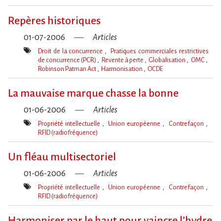
Mot(s)-
clé(s)
Repères historiques
01-07-2006
Articles
Droit de la concurrence
Pratiques commerciales restrictives
de concurrence (PCR)
Revente à perte
Globalisation
OMC
Robinson Patman Act
Harmonisation
OCDE
Mot(s)-
clé(s)
La mauvaise marque chasse la bonne
01-06-2006
Articles
Propriété intellectuelle
Union européenne
Contrefaçon
RFID (radiofréquence)
Mot(s)-
clé(s)
Un fléau multisectoriel
01-06-2006
Articles
Propriété intellectuelle
Union européenne
Contrefaçon
RFID (radiofréquence)
Mot(s)-
clé(s)
Harmoniser par le haut pour vaincre l’hydre