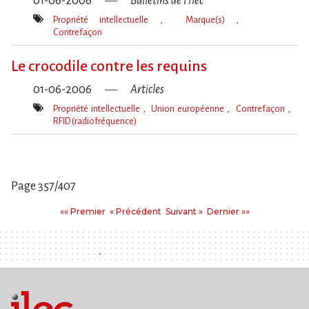
01-06-2006
Bulletins de l'Ilec
Propriété intellectuelle
Marque(s)
Contrefaçon
Mot(s)-
clé(s)
Le crocodile contre les requins
01-06-2006
Articles
Propriété intellectuelle
Union européenne
Contrefaçon
RFID (radiofréquence)
Mot(s)-
clé(s)
Page 357/407
Pages
Premier
Précédent
Suivant
Dernier
«« Premier
« Précédent
Suivant »
Dernier »»
: