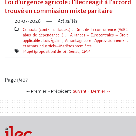
Loi d​‌’urgence agricole : l​‌’Ilec réagit à l​‌’accord
trouvé en commission mixte paritaire
20-07-2026
Actualités
Contrats (contenu, clauses)
Droit de la concurrence (AdlC,
abus de dépendance…)
Alliances – Eurocentrales – Droit
applicable
Lois Égalim
Amont agricole – Approvisionnement
et achats industriels – Matières premières
Thèmes(s)
Projet (proposition) de loi
Sénat
CMP
Mot(s)-
clé(s)
Page 1/407
Pages
Premier
Précédent
Suivant
Dernier
«« Premier
« Précédent
Suivant »
Dernier »»
: