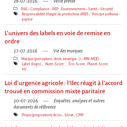
28-07-2026
Veille presse
RSE – Compliance – REP
Environnement – Santé – Sécurité
Thèmes(s)
Responsabilité élargie du producteur (REP)
Principe pollueur-
payeur
Mot(s)-
clé(s)
L’univers des labels en voie de remise en
ordre
27-07-2026
Vie des marques
Marque (perception, droit, stratégie…) – MN-MDD…
Thèmes(s)
Label (logo)
Nutri-Score
Éco-Score, Planet-Score,
etc.
Mot(s)-
clé(s)
Loi d​‌’urgence agricole : l​‌’Ilec réagit à l​‌’accord
trouvé en commission mixte paritaire
20-07-2026
Enquêtes, analyses et autres
documents de référence
Projet (proposition) de loi
Sénat
CMP
Mot(s)-
clé(s)