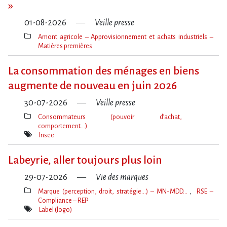
»
01-08-2026
Veille presse
Amont agricole – Approvisionnement et achats industriels –
Matières premières
Thèmes(s)
La consommation des ménages en biens
augmente de nouveau en juin 2026
30-07-2026
Veille presse
Consommateurs (pouvoir d’achat,
comportement…)
Thèmes(s)
Insee
Mot(s)-
clé(s)
Labeyrie, aller toujours plus loin
29-07-2026
Vie des marques
Marque (perception, droit, stratégie…) – MN-MDD…
RSE –
Compliance – REP
Thèmes(s)
Label (logo)
Mot(s)-