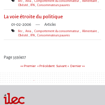
Ilec
Ania
Comportement du consommateur
Alimentaire
Obésité
IFN
Consommateurs pauvres
Mot(s)-
clé(s)
La voie étroite du politique
01-02-2006
Articles
Ilec
Ania
Comportement du consommateur
Alimentaire
Obésité
IFN
Consommateurs pauvres
Mot(s)-
clé(s)
Page 359/407
Pages
Premier
Précédent
Suivant
Dernier
«« Premier
« Précédent
Suivant »
Dernier »»
: