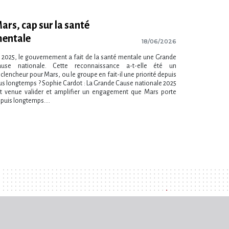
ars, cap sur la santé
entale
18/06/2026
 2025, le gouvernement a fait de la santé mentale une Grande
ause nationale. Cette reconnaissance a-t-elle été un
clencheur pour Mars, ou le groupe en fait-il une priorité depuis
us longtemps ? Sophie Cardot : La Grande Cause nationale 2025
t venue valider et amplifier un engagement que Mars porte
puis longtemps....