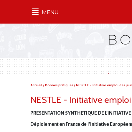
MENU
Qu'est-ce que l’Ilec
BO
Communiqués de presse
Publications
Campagnes
multimarques
Dans la presse
Vous
Accueil
/
Bonnes pratiques
/
NESTLE - Initiative emploi des jeu
êtes
ici :
NESTLE - Initiative emploi
PRESENTATION SYNTHETIQUE DE L’INITIATIVE
Déploiement en France de I’Initiative Européen