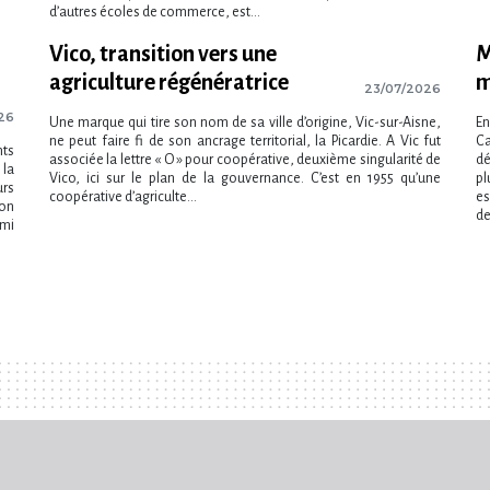
d’autres écoles de commerce, est...
Vico, transition vers une
M
agriculture régénératrice
m
23/07/2026
26
Une marque qui tire son nom de sa ville d’origine, Vic-sur-Aisne,
En
ne peut faire fi de son ancrage territorial, la Picardie. A Vic fut
C
nts
associée la lettre « O » pour coopérative, deuxième singularité de
dé
 la
Vico, ici sur le plan de la gouvernance. C’est en 1955 qu’une
pl
urs
coopérative d’agriculte...
es
ion
de
rmi