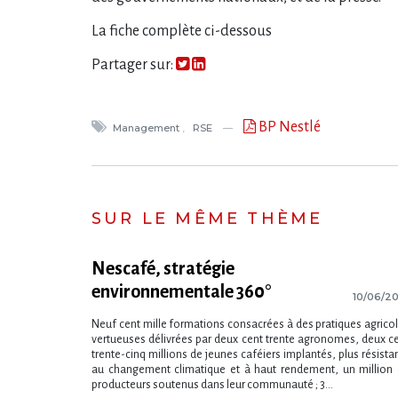
La fiche complète ci-dessous
Partager sur:
BP Nestlé
Management
RSE
SUR LE MÊME THÈME
Nescafé, stratégie
environnementale 360°
10/06/2
Neuf cent mille formations consacrées à des pratiques agrico
vertueuses délivrées par deux cent trente agronomes, deux c
trente-cinq millions de jeunes caféiers implantés, plus résista
au changement climatique et à haut rendement, un million
producteurs soutenus dans leur communauté ; 3...