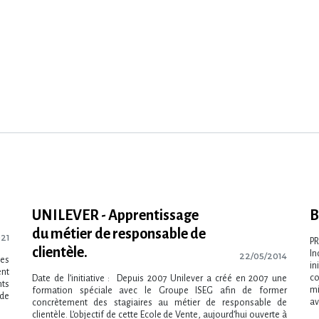
UNILEVER - Apprentissage
B
du métier de responsable de
021
P
clientèle.
In
22/05/2014
les
in
ent
co
Date de l’initiative : Depuis 2007 Unilever a créé en 2007 une
nts
mi
formation spéciale avec le Groupe ISEG afin de former
 de
av
concrètement des stagiaires au métier de responsable de
clientèle. L’objectif de cette Ecole de Vente, aujourd’hui ouverte à