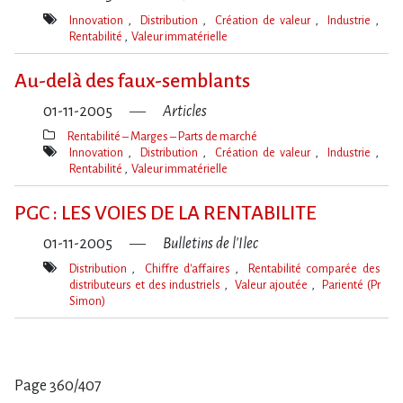
Innovation
Distribution
Création de valeur
Industrie
Rentabilité
Valeur immatérielle
Mot(s)-
clé(s)
Au-delà des faux-semblants
01-11-2005
Articles
Rentabilité – Marges – Parts de marché
Thèmes(s)
Innovation
Distribution
Création de valeur
Industrie
Rentabilité
Valeur immatérielle
Mot(s)-
clé(s)
PGC : LES VOIES DE LA RENTABILITE
01-11-2005
Bulletins de l'Ilec
Distribution
Chiffre d'affaires
Rentabilité comparée des
distributeurs et des industriels
Valeur ajoutée
Parienté (Pr
Simon)
Mot(s)-
clé(s)
Page 360/407