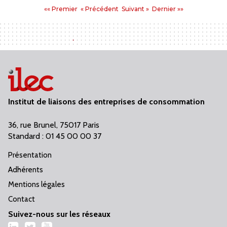
Pages
Premier
Précédent
Suivant
Dernier
«« Premier
« Précédent
Suivant »
Dernier »»
:
Institut de liaisons des entreprises de consommation
36, rue Brunel, 75017 Paris
Standard : 01 45 00 00 37
Présentation
Adhérents
Mentions légales
Contact
Suivez-nous sur les réseaux
LinkedIn
Twitter
YouTube