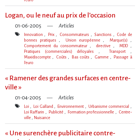
Mot(s)-
clé(s)
Logan, ou le neuf au prix de l’occasion
01-06-2005
Articles
Innovation
Prix
Consommateurs
Sanctions
Code de
bonnes pratiques
Union européenne
Marque(s)
Comportement du consommateur
directive
MDD
Pratiques (commerciales) déloyales
Transport
Maxidiscompte
Coûts
Bas coûts
Gamme
Passage à
l'euro
Mot(s)-
clé(s)
« Ramener des grandes surfaces en centre-
ville »
01-04-2005
Articles
Loi
Loi Galland
Environnement
Urbanisme commercial
Loi Raffarin
Publicité
Formation professionnelle
Centre-
ville
Nuisance
Mot(s)-
clé(s)
« Une surenchère publicitaire contre-