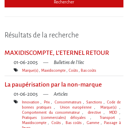
Rechercher
Résultats de la recherche
MAXIDISCOMPTE, L’ETERNEL RETOUR
01-06-2005
Bulletins de l'Ilec
Marque(s)
Maxidiscompte
Coûts
Bas coûts
Mot(s)-
clé(s)
La paupérisation par la non-marque
01-06-2005
Articles
Innovation
Prix
Consommateurs
Sanctions
Code de
bonnes pratiques
Union européenne
Marque(s)
Comportement du consommateur
directive
MDD
Pratiques (commerciales) déloyales
Transport
Maxidiscompte
Coûts
Bas coûts
Gamme
Passage à
l'euro