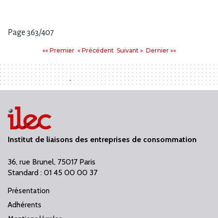
clé(s)
Page 363/407
Pages
Premier
Précédent
Suivant
Dernier
«« Premier
« Précédent
Suivant »
Dernier »»
:
Institut de liaisons des entreprises de consommation
36, rue Brunel, 75017 Paris
Standard : 01 45 00 00 37
Présentation
Adhérents