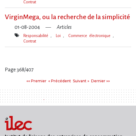
Contrat
Mot(s)-
clé(s)
VirginMega, ou la recherche de la simplicité
01-08-2004
Articles
Responsabilité
Loi
Commerce électronique
Contrat
Mot(s)-
clé(s)
Page 368/407
Pages
Premier
Précédent
Suivant
Dernier
«« Premier
« Précédent
Suivant »
Dernier »»
: