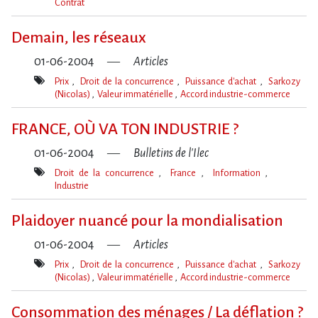
Contrat
Mot(s)-
clé(s)
Demain, les réseaux
01-06-2004
Articles
Prix
Droit de la concurrence
Puissance d'achat
Sarkozy
(Nicolas)
Valeur immatérielle
Accord industrie-commerce
Mot(s)-
clé(s)
FRANCE, OÙ VA TON INDUSTRIE ?
01-06-2004
Bulletins de l'Ilec
Droit de la concurrence
France
Information
Industrie
Mot(s)-
clé(s)
Plaidoyer nuancé pour la mondialisation
01-06-2004
Articles
Prix
Droit de la concurrence
Puissance d'achat
Sarkozy
(Nicolas)
Valeur immatérielle
Accord industrie-commerce
Mot(s)-
clé(s)
Consommation des ménages / La déflation ?