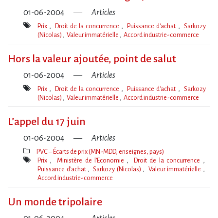
01-06-2004
Articles
Prix
Droit de la concurrence
Puissance d'achat
Sarkozy
(Nicolas)
Valeur immatérielle
Accord industrie-commerce
Mot(s)-
clé(s)
Hors la valeur ajoutée, point de salut
01-06-2004
Articles
Prix
Droit de la concurrence
Puissance d'achat
Sarkozy
(Nicolas)
Valeur immatérielle
Accord industrie-commerce
Mot(s)-
clé(s)
L’appel du 17 juin
01-06-2004
Articles
PVC – Écarts de prix (MN-MDD, enseignes, pays)
Thèmes(s)
Prix
Ministère de l'Economie
Droit de la concurrence
Puissance d'achat
Sarkozy (Nicolas)
Valeur immatérielle
Accord industrie-commerce
Mot(s)-
clé(s)
Un monde tripolaire