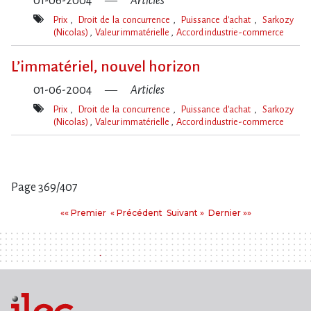
01-06-2004
Articles
Prix
Droit de la concurrence
Puissance d'achat
Sarkozy
(Nicolas)
Valeur immatérielle
Accord industrie-commerce
Mot(s)-
clé(s)
L’immatériel, nouvel horizon
01-06-2004
Articles
Prix
Droit de la concurrence
Puissance d'achat
Sarkozy
(Nicolas)
Valeur immatérielle
Accord industrie-commerce
Mot(s)-
clé(s)
Page 369/407
Pages
Premier
Précédent
Suivant
Dernier
«« Premier
« Précédent
Suivant »
Dernier »»
: