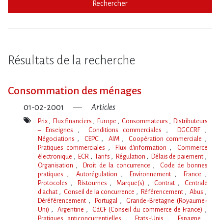
Rechercher
Résultats de la recherche
Consommation des ménages
01-02-2001
Articles
Prix
Flux financiers
Europe
Consommateurs
Distributeurs
– Enseignes
Conditions commerciales
DGCCRF
Négociations
CEPC
AIM
Coopération commerciale
Pratiques commerciales
Flux d'information
Commerce
électronique
ECR
Tarifs
Régulation
Délais de paiement
Organisation
Droit de la concurrence
Code de bonnes
pratiques
Autorégulation
Environnement
France
Protocoles
Ristournes
Marque(s)
Contrat
Centrale
d'achat
Conseil de la concurrence
Référencement
Abus
Déréférencement
Portugal
Grande-Bretagne (Royaume-
Uni)
Argentine
CdCF (Conseil du commerce de France)
Pratiques anticoncurrentielles
Etats-Unis
Espagne