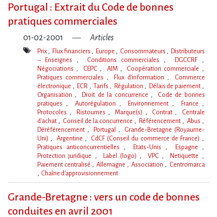
clé(s)
Portugal : Extrait du Code de bonnes
pratiques commerciales
01-02-2001
Articles
Prix
Flux financiers
Europe
Consommateurs
Distributeurs
– Enseignes
Conditions commerciales
DGCCRF
Négociations
CEPC
AIM
Coopération commerciale
Pratiques commerciales
Flux d'information
Commerce
électronique
ECR
Tarifs
Régulation
Délais de paiement
Organisation
Droit de la concurrence
Code de bonnes
pratiques
Autorégulation
Environnement
France
Protocoles
Ristournes
Marque(s)
Contrat
Centrale
d'achat
Conseil de la concurrence
Référencement
Abus
Déréférencement
Portugal
Grande-Bretagne (Royaume-
Uni)
Argentine
CdCF (Conseil du commerce de France)
Pratiques anticoncurrentielles
Etats-Unis
Espagne
Protection juridique
Label (logo)
VPC
Netiquette
Paiement centralisé
Allemagne
Association
Centromarca
Chaîne d'approvisionnement
Mot(s)-
clé(s)
Grande-Bretagne : vers un code de bonnes
conduites en avril 2001