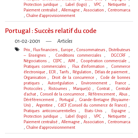
Protection juridique
Label (logo)
VPC
Netiquette
Paiement centralisé
Allemagne
Association
Centromarca
Chaîne d'approvisionnement
Mot(s)-
clé(s)
Portugal : Succès relatif du code
01-02-2001
Articles
Prix
Flux financiers
Europe
Consommateurs
Distributeurs
– Enseignes
Conditions commerciales
DGCCRF
Négociations
CEPC
AIM
Coopération commerciale
Pratiques commerciales
Flux d'information
Commerce
électronique
ECR
Tarifs
Régulation
Délais de paiement
Organisation
Droit de la concurrence
Code de bonnes
pratiques
Autorégulation
Environnement
France
Protocoles
Ristournes
Marque(s)
Contrat
Centrale
d'achat
Conseil de la concurrence
Référencement
Abus
Déréférencement
Portugal
Grande-Bretagne (Royaume-
Uni)
Argentine
CdCF (Conseil du commerce de France)
Pratiques anticoncurrentielles
Etats-Unis
Espagne
Protection juridique
Label (logo)
VPC
Netiquette
Paiement centralisé
Allemagne
Association
Centromarca
Chaîne d'approvisionnement
Mot(s)-