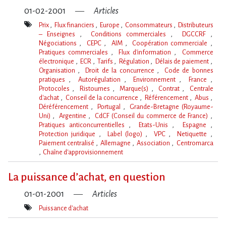
01-02-2001
Articles
Prix
Flux financiers
Europe
Consommateurs
Distributeurs
– Enseignes
Conditions commerciales
DGCCRF
Négociations
CEPC
AIM
Coopération commerciale
Pratiques commerciales
Flux d'information
Commerce
électronique
ECR
Tarifs
Régulation
Délais de paiement
Organisation
Droit de la concurrence
Code de bonnes
pratiques
Autorégulation
Environnement
France
Protocoles
Ristournes
Marque(s)
Contrat
Centrale
d'achat
Conseil de la concurrence
Référencement
Abus
Déréférencement
Portugal
Grande-Bretagne (Royaume-
Uni)
Argentine
CdCF (Conseil du commerce de France)
Pratiques anticoncurrentielles
Etats-Unis
Espagne
Protection juridique
Label (logo)
VPC
Netiquette
Paiement centralisé
Allemagne
Association
Centromarca
Chaîne d'approvisionnement
Mot(s)-
clé(s)
La puissance d’achat, en question
01-01-2001
Articles
Puissance d'achat
Mot(s)-
clé(s)