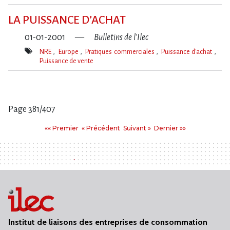
Mot(s)-
clé(s)
LA PUISSANCE D’ACHAT
01-01-2001
Bulletins de l'Ilec
NRE
Europe
Pratiques commerciales
Puissance d'achat
Puissance de vente
Mot(s)-
clé(s)
Page 381/407
Pages
Premier
Précédent
Suivant
Dernier
«« Premier
« Précédent
Suivant »
Dernier »»
:
Institut de liaisons des entreprises de consommation