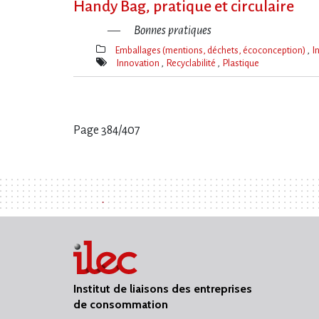
Handy Bag, pratique et circulaire
Bonnes pratiques
Emballages (mentions, déchets, écoconception)
I
Thèmes(s)
Innovation
Recyclabilité
Plastique
Mot(s)-
clé(s)
Page 384/407
Pages
:
Institut de liaisons des entreprises
de consommation