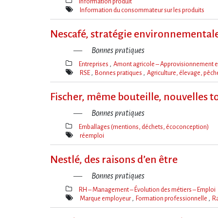
Information produit
Thèmes(s)
Information du consommateur sur les produits
Mot(s)-
clé(s)
Nescafé, stratégie environnemental
Bonnes pratiques
Entreprises
Amont agricole – Approvisionnement et 
Thèmes(s)
RSE
Bonnes pratiques
Agriculture, élevage, pêc
Mot(s)-
clé(s)
Fischer, même bouteille, nouvelles 
Bonnes pratiques
Emballages (mentions, déchets, écoconception)
Thèmes(s)
réemploi
Mot(s)-
clé(s)
Nestlé, des raisons d’en être
Bonnes pratiques
RH – Management – Évolution des métiers – Emploi
Thèmes(s)
Marque employeur
Formation professionnelle
Ra
Mot(s)-
clé(s)