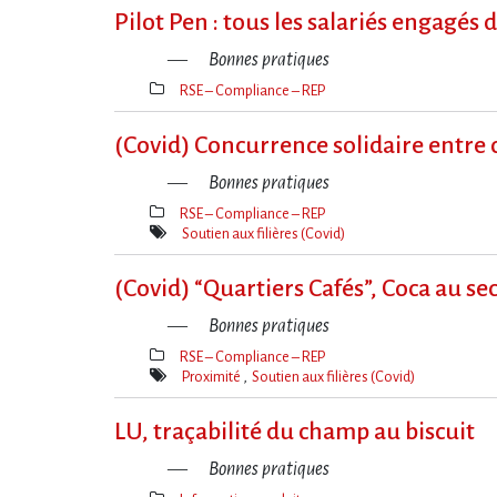
Pilot Pen : tous les salariés engagé
Bonnes pratiques
RSE – Compliance – REP
Thèmes(s)
(Covid) Concurrence solidaire entre 
Bonnes pratiques
RSE – Compliance – REP
Thèmes(s)
Soutien aux filières (Covid)
Mot(s)-
clé(s)
(Covid) “Quartiers Cafés”, Coca au sec
Bonnes pratiques
RSE – Compliance – REP
Thèmes(s)
Proximité
Soutien aux filières (Covid)
Mot(s)-
clé(s)
LU, traçabilité du champ au biscuit
Bonnes pratiques