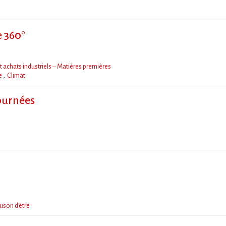
e 360°
achats industriels – Matières premières
he
Climat
tournées
ison d'être