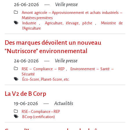
26-06-2026
Veille presse
Amont agricole – Approvisionnement et achats industriels –
Matières premières
Thèmes(s)
Industrie
Agriculture, élevage, pêche
Ministère de
l’Agriculture
Mot(s)-
clé(s)
Des marques dévoilent un nouveau
"Nutriscore" environnemental
24-06-2026
Veille presse
RSE – Compliance – REP
Environnement – Santé –
Sécurité
Thèmes(s)
Éco-Score, Planet-Score, etc.
Mot(s)-
clé(s)
La V2 de B Corp
19-06-2026
Actualités
RSE – Compliance – REP
Thèmes(s)
BCorp (certification)
Mot(s)-
clé(s)