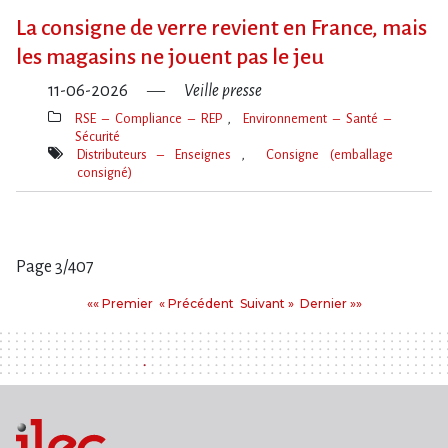
clé(s)
La consigne de verre revient en France, mais
les magasins ne jouent pas le jeu
11-06-2026
Veille presse
RSE – Compliance – REP
Environnement – Santé –
Sécurité
Thèmes(s)
Distributeurs – Enseignes
Consigne (emballage
consigné)
Mot(s)-
clé(s)
Page 3/407
Pages
Premier
Précédent
Suivant
Dernier
«« Premier
« Précédent
Suivant »
Dernier »»
: