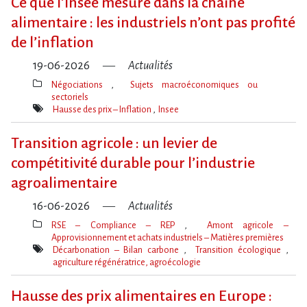
Ce que l​‌’Insee mesure dans la chaîne
alimentaire : les industriels n​‌’ont pas profité
de l​‌’inflation
19-06-2026
Actualités
Négociations
Sujets macroéconomiques ou
sectoriels
Thèmes(s)
Hausse des prix – Inflation
Insee
Mot(s)-
clé(s)
Transition agricole : un levier de
compétitivité durable pour l’industrie
agroalimentaire
16-06-2026
Actualités
RSE – Compliance – REP
Amont agricole –
Approvisionnement et achats industriels – Matières premières
Thèmes(s)
Décarbonation – Bilan carbone
Transition écologique
agriculture régénératrice, agroécologie
Mot(s)-
clé(s)
Hausse des prix alimentaires en Europe :