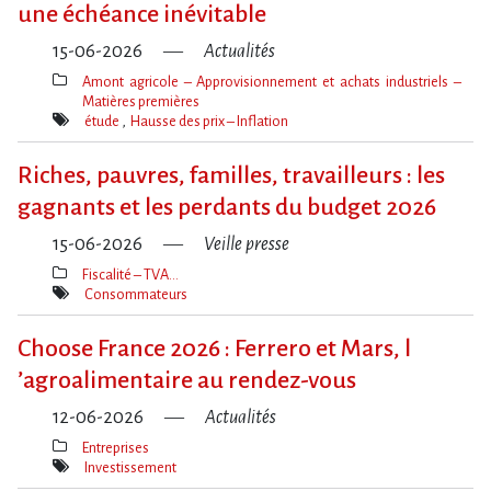
une échéance inévitable
15-06-2026
Actualités
Amont agricole – Approvisionnement et achats industriels –
Matières premières
Thèmes(s)
étude
Hausse des prix – Inflation
Mot(s)-
clé(s)
Riches, pauvres, familles, travailleurs : les
gagnants et les perdants du budget 2026
15-06-2026
Veille presse
Fiscalité – TVA…
Thèmes(s)
Consommateurs
Mot(s)-
clé(s)
Choose France 2026 : Ferrero et Mars, l​
‌’agroalimentaire au rendez-vous
12-06-2026
Actualités
Entreprises
Thèmes(s)
Investissement
Mot(s)-