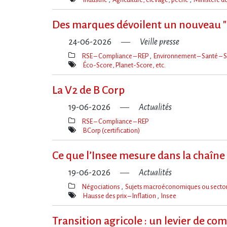
Mot(s)-
clé(s)
Des marques dévoilent un nouveau 
24-06-2026
Veille presse
RSE – Compliance – REP
Environnement – Santé – S
Thèmes(s)
Éco-Score, Planet-Score, etc.
Mot(s)-
clé(s)
La V2 de B Corp
19-06-2026
Actualités
RSE – Compliance – REP
Thèmes(s)
BCorp (certification)
Mot(s)-
clé(s)
Ce que l​‌’Insee mesure dans la chaîne a
19-06-2026
Actualités
Négociations
Sujets macroéconomiques ou sector
Thèmes(s)
Hausse des prix – Inflation
Insee
Mot(s)-
clé(s)
Transition agricole : un levier de co