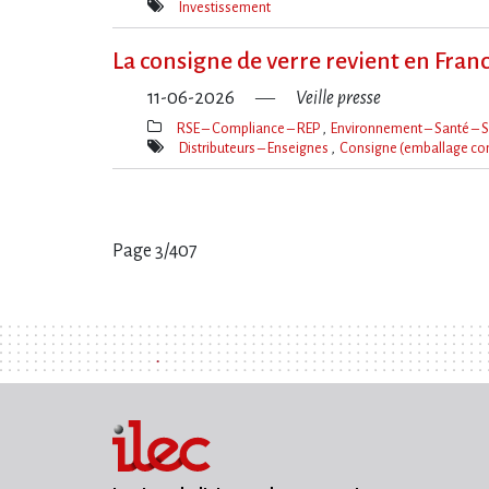
Thèmes(s)
Investissement
Mot(s)-
clé(s)
La consigne de verre revient en Franc
11-06-2026
Veille presse
RSE – Compliance – REP
Environnement – Santé – S
Thèmes(s)
Distributeurs – Enseignes
Consigne (emballage co
Mot(s)-
clé(s)
Page 3/407
Pages
: