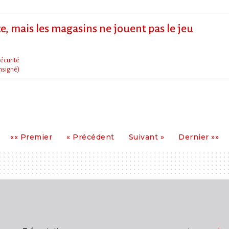
e, mais les magasins ne jouent pas le jeu
écurité
nsigné)
Premier
Précédent
Suivant
Dernier
«« Premier
« Précédent
Suivant »
Dernier »»