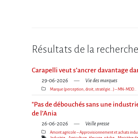
Résultats de la recherch
Carapelli veut s’ancrer davantage da
29-06-2026
Vie des marques
Marque (perception, droit, stratégie…) – MN-MDD…
Thèmes(s)
"Pas de débouchés sans une industrie
de l​‌’Ania
26-06-2026
Veille presse
Amont agricole – Approvisionnement et achats indus
Thèmes(s)
Industrie
Agriculture, élevage, pêche
Ministère de