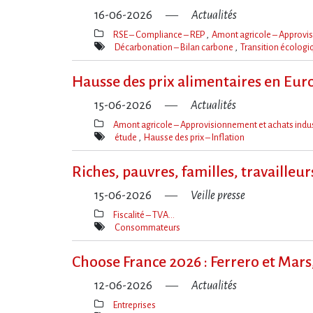
16-06-2026
Actualités
RSE – Compliance – REP
Amont agricole – Approvis
Thèmes(s)
Décarbonation – Bilan carbone
Transition écolog
Mot(s)-
clé(s)
Hausse des prix alimentaires en Euro
15-06-2026
Actualités
Amont agricole – Approvisionnement et achats indus
Thèmes(s)
étude
Hausse des prix – Inflation
Mot(s)-
clé(s)
Riches, pauvres, familles, travailleu
15-06-2026
Veille presse
Fiscalité – TVA…
Thèmes(s)
Consommateurs
Mot(s)-
clé(s)
Choose France 2026 : Ferrero et Mars,
12-06-2026
Actualités
Entreprises