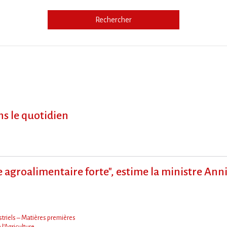
Rechercher
e
ns le quotidien
 agroalimentaire forte", estime la ministre Ann
triels – Matières premières
 l’Agriculture