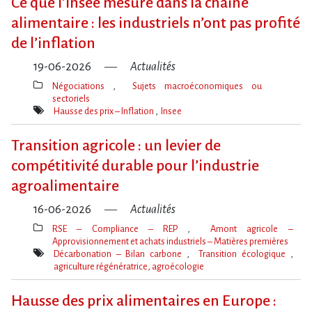
Ce que l​‌’Insee mesure dans la chaîne
alimentaire : les industriels n​‌’ont pas profité
de l​‌’inflation
19-06-2026
Actualités
Négociations
Sujets macroéconomiques ou
sectoriels
Thèmes(s)
Hausse des prix – Inflation
Insee
Mot(s)-
clé(s)
Transition agricole : un levier de
compétitivité durable pour l’industrie
agroalimentaire
16-06-2026
Actualités
RSE – Compliance – REP
Amont agricole –
Approvisionnement et achats industriels – Matières premières
Thèmes(s)
Décarbonation – Bilan carbone
Transition écologique
agriculture régénératrice, agroécologie
Mot(s)-
clé(s)
Hausse des prix alimentaires en Europe :