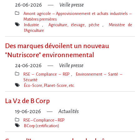
26-06-2026
Veille presse
Amont agricole – Approvisionnement et achats industriels –
Matières premières
Thèmes(s)
Industrie
Agriculture, élevage, pêche
Ministère de
l’Agriculture
Mot(s)-
clé(s)
Des marques dévoilent un nouveau
"Nutriscore" environnemental
24-06-2026
Veille presse
RSE – Compliance – REP
Environnement – Santé –
Sécurité
Thèmes(s)
Éco-Score, Planet-Score, etc.
Mot(s)-
clé(s)
La V2 de B Corp
19-06-2026
Actualités
RSE – Compliance – REP
Thèmes(s)
BCorp (certification)
Mot(s)-
clé(s)