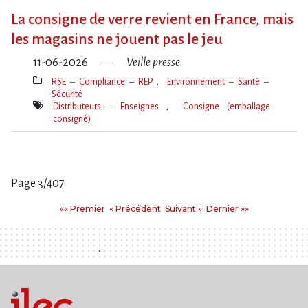
clé(s)
La consigne de verre revient en France, mais
les magasins ne jouent pas le jeu
11-06-2026
Veille presse
RSE – Compliance – REP
Environnement – Santé –
Sécurité
Thèmes(s)
Distributeurs – Enseignes
Consigne (emballage
consigné)
Mot(s)-
clé(s)
Page 3/407
Pages
Premier
Précédent
Suivant
Dernier
«« Premier
« Précédent
Suivant »
Dernier »»
: