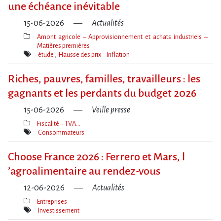
une échéance inévitable
15-06-2026
Actualités
Amont agricole – Approvisionnement et achats industriels –
Matières premières
Thèmes(s)
étude
Hausse des prix – Inflation
Mot(s)-
clé(s)
Riches, pauvres, familles, travailleurs : les
gagnants et les perdants du budget 2026
15-06-2026
Veille presse
Fiscalité – TVA…
Thèmes(s)
Consommateurs
Mot(s)-
clé(s)
Choose France 2026 : Ferrero et Mars, l​
‌’agroalimentaire au rendez-vous
12-06-2026
Actualités
Entreprises
Thèmes(s)
Investissement
Mot(s)-