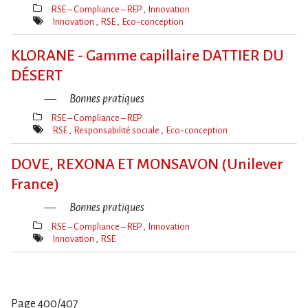
RSE – Compliance – REP
Innovation
Thèmes(s)
Innovation
RSE
Eco-conception
Mot(s)-
clé(s)
KLORANE - Gamme capillaire DATTIER DU
DÉSERT
Bonnes pratiques
RSE – Compliance – REP
Thèmes(s)
RSE
Responsabilité sociale
Eco-conception
Mot(s)-
clé(s)
DOVE, REXONA ET MONSAVON (Unilever
France)
Bonnes pratiques
RSE – Compliance – REP
Innovation
Thèmes(s)
Innovation
RSE
Mot(s)-
clé(s)
Page 400/407