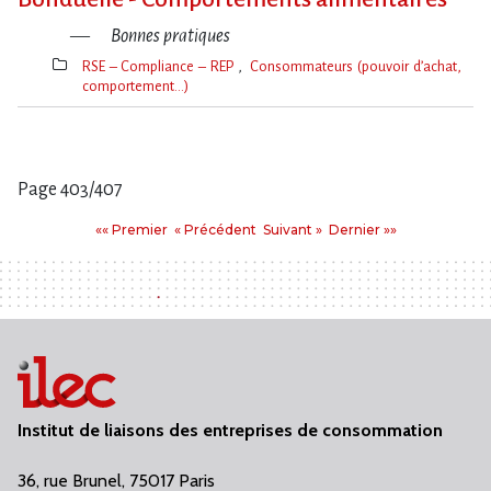
Bonnes pratiques
RSE – Compliance – REP
Consommateurs (pouvoir d’achat,
comportement…)
Thèmes(s)
Page 403/407
Pages
Premier
Précédent
Suivant
Dernier
«« Premier
« Précédent
Suivant »
Dernier »»
:
Institut de liaisons des entreprises de consommation
36, rue Brunel, 75017 Paris