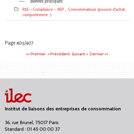
Bonnes pratiques
RSE – Compliance – REP
Consommateurs (pouvoir d’achat,
comportement…)
Thèmes(s)
Page 403/407
Pages
Premier
Précédent
Suivant
Dernier
«« Premier
« Précédent
Suivant »
Dernier »»
:
Institut de liaisons des entreprises de consommation
36, rue Brunel, 75017 Paris
Standard : 01 45 00 00 37