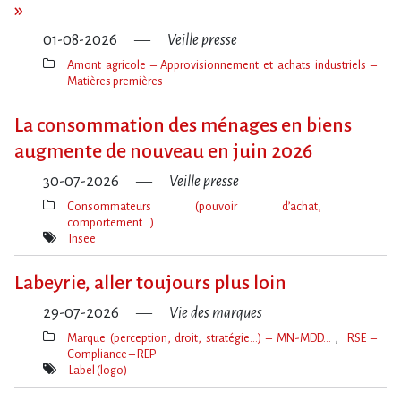
»
01-08-2026
Veille presse
Amont agricole – Approvisionnement et achats industriels –
Matières premières
Thèmes(s)
La consommation des ménages en biens
augmente de nouveau en juin 2026
30-07-2026
Veille presse
Consommateurs (pouvoir d’achat,
comportement…)
Thèmes(s)
Insee
Mot(s)-
clé(s)
Labeyrie, aller toujours plus loin
29-07-2026
Vie des marques
Marque (perception, droit, stratégie…) – MN-MDD…
RSE –
Compliance – REP
Thèmes(s)
Label (logo)
Mot(s)-