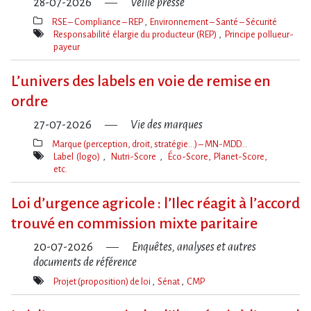
28-07-2026
Veille presse
RSE – Compliance – REP
Environnement – Santé – Sécurité
Thèmes(s)
Responsabilité élargie du producteur (REP)
Principe pollueur-
payeur
Mot(s)-
clé(s)
L’univers des labels en voie de remise en
ordre
27-07-2026
Vie des marques
Marque (perception, droit, stratégie…) – MN-MDD…
Thèmes(s)
Label (logo)
Nutri-Score
Éco-Score, Planet-Score,
etc.
Mot(s)-
clé(s)
Loi d​‌’urgence agricole : l​‌’Ilec réagit à l​‌’accord
trouvé en commission mixte paritaire
20-07-2026
Enquêtes, analyses et autres
documents de référence
Projet (proposition) de loi
Sénat
CMP
Mot(s)-
clé(s)