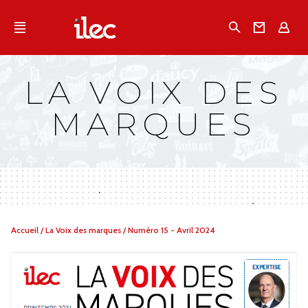
Qu'est-ce que l’Ilec
Recherche
Conta
E
Communiqués de presse
Publications
LA VOIX DES
Campagnes multimarques
MARQUES
Dans la presse
Vous
Accueil
/
La Voix des marques
/
Numéro 15 - Avril 2024
êtes
ici :