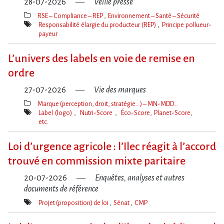
28-07-2026
Veille presse
RSE – Compliance – REP
Environnement – Santé – Sécurité
Thèmes(s)
Responsabilité élargie du producteur (REP)
Principe pollueur-
payeur
Mot(s)-
clé(s)
L’univers des labels en voie de remise en
ordre
27-07-2026
Vie des marques
Marque (perception, droit, stratégie…) – MN-MDD…
Thèmes(s)
Label (logo)
Nutri-Score
Éco-Score, Planet-Score,
etc.
Mot(s)-
clé(s)
Loi d​‌’urgence agricole : l​‌’Ilec réagit à l​‌’accord
trouvé en commission mixte paritaire
20-07-2026
Enquêtes, analyses et autres
documents de référence
Projet (proposition) de loi
Sénat
CMP
Mot(s)-
clé(s)