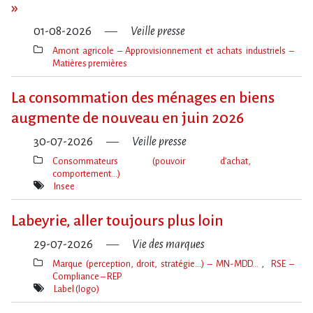
»
01-08-2026
Veille presse
Amont agricole – Approvisionnement et achats industriels –
Matières premières
Thèmes(s)
La consommation des ménages en biens
augmente de nouveau en juin 2026
30-07-2026
Veille presse
Consommateurs (pouvoir d’achat,
comportement…)
Thèmes(s)
Insee
Mot(s)-
clé(s)
Labeyrie, aller toujours plus loin
29-07-2026
Vie des marques
Marque (perception, droit, stratégie…) – MN-MDD…
RSE –
Compliance – REP
Thèmes(s)
Label (logo)
Mot(s)-