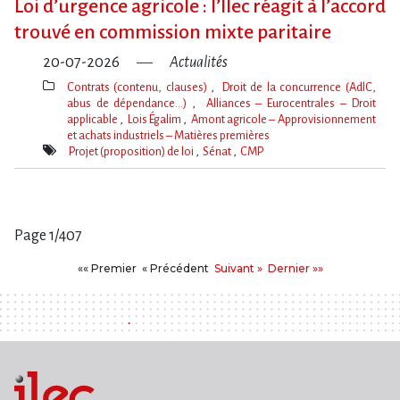
Loi d​‌’urgence agricole : l​‌’Ilec réagit à l​‌’accord
trouvé en commission mixte paritaire
20-07-2026
Actualités
Contrats (contenu, clauses)
Droit de la concurrence (AdlC,
abus de dépendance…)
Alliances – Eurocentrales – Droit
applicable
Lois Égalim
Amont agricole – Approvisionnement
et achats industriels – Matières premières
Thèmes(s)
Projet (proposition) de loi
Sénat
CMP
Mot(s)-
clé(s)
Page 1/407
Pages
Premier
Précédent
Suivant
Dernier
«« Premier
« Précédent
Suivant »
Dernier »»
: