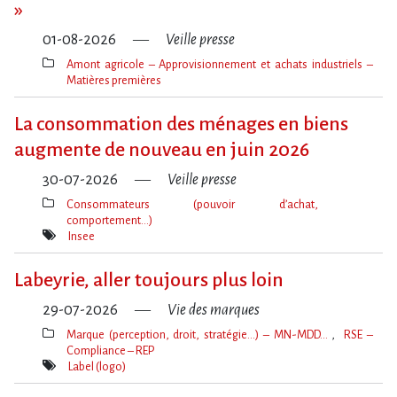
»
01-08-2026
Veille presse
Amont agricole – Approvisionnement et achats industriels –
Matières premières
Thèmes(s)
La consommation des ménages en biens
augmente de nouveau en juin 2026
30-07-2026
Veille presse
Consommateurs (pouvoir d’achat,
comportement…)
Thèmes(s)
Insee
Mot(s)-
clé(s)
Labeyrie, aller toujours plus loin
29-07-2026
Vie des marques
Marque (perception, droit, stratégie…) – MN-MDD…
RSE –
Compliance – REP
Thèmes(s)
Label (logo)
Mot(s)-