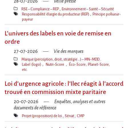
28-07-2026
Veille presse
RSE – Compliance – REP
Environnement – Santé – Sécurité
Thèmes(s)
Responsabilité élargie du producteur (REP)
Principe pollueur-
payeur
Mot(s)-
clé(s)
L’univers des labels en voie de remise en
ordre
27-07-2026
Vie des marques
Marque (perception, droit, stratégie…) – MN-MDD…
Thèmes(s)
Label (logo)
Nutri-Score
Éco-Score, Planet-Score,
etc.
Mot(s)-
clé(s)
Loi d​‌’urgence agricole : l​‌’Ilec réagit à l​‌’accord
trouvé en commission mixte paritaire
20-07-2026
Enquêtes, analyses et autres
documents de référence
Projet (proposition) de loi
Sénat
CMP
Mot(s)-
clé(s)