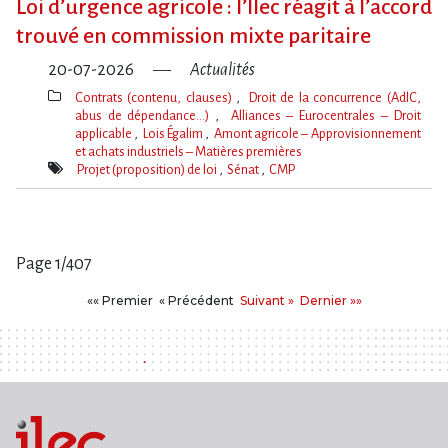
Loi d​‌’urgence agricole : l​‌’Ilec réagit à l​‌’accord
trouvé en commission mixte paritaire
20-07-2026
Actualités
Contrats (contenu, clauses)
Droit de la concurrence (AdlC,
abus de dépendance…)
Alliances – Eurocentrales – Droit
applicable
Lois Égalim
Amont agricole – Approvisionnement
et achats industriels – Matières premières
Thèmes(s)
Projet (proposition) de loi
Sénat
CMP
Mot(s)-
clé(s)
Page 1/407
Pages
Premier
Précédent
Suivant
Dernier
«« Premier
« Précédent
Suivant »
Dernier »»
: