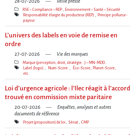
28-07-2026
Veille presse
RSE – Compliance – REP
Environnement – Santé – Sécurité
Thèmes(s)
Responsabilité élargie du producteur (REP)
Principe pollueur-
payeur
Mot(s)-
clé(s)
L’univers des labels en voie de remise en
ordre
27-07-2026
Vie des marques
Marque (perception, droit, stratégie…) – MN-MDD…
Thèmes(s)
Label (logo)
Nutri-Score
Éco-Score, Planet-Score,
etc.
Mot(s)-
clé(s)
Loi d​‌’urgence agricole : l​‌’Ilec réagit à l​‌’accord
trouvé en commission mixte paritaire
20-07-2026
Enquêtes, analyses et autres
documents de référence
Projet (proposition) de loi
Sénat
CMP
Mot(s)-
clé(s)