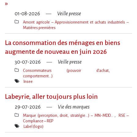
»
01-08-2026
Veille presse
Amont agricole – Approvisionnement et achats industriels –
Matières premières
Thèmes(s)
La consommation des ménages en biens
augmente de nouveau en juin 2026
30-07-2026
Veille presse
Consommateurs (pouvoir d’achat,
comportement…)
Thèmes(s)
Insee
Mot(s)-
clé(s)
Labeyrie, aller toujours plus loin
29-07-2026
Vie des marques
Marque (perception, droit, stratégie…) – MN-MDD…
RSE –
Compliance – REP
Thèmes(s)
Label (logo)
Mot(s)-