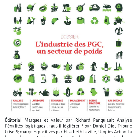
Éditorial Marques et valeur par Richard Panquiault Analyse
Pénalités logistiques : faut-il légiférer ? par Daniel Diot Tribune
Crise & marques positives par Élisabeth Laville, Utopies Action La