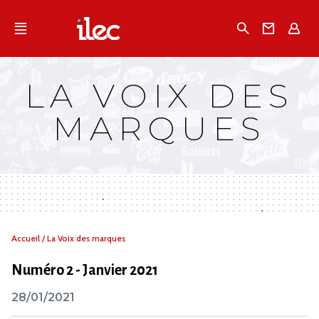
Qu'est-ce que l’Ilec
Recherche
Conta
E
Communiqués de presse
Publications
LA VOIX DES
Campagnes multimarques
MARQUES
Dans la presse
Vous
Accueil
/
La Voix des marques
êtes
ici :
Numéro 2 - Janvier 2021
28/01/2021