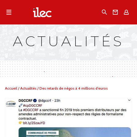
Qu'est-ce que l’Ilec
Recherche
Conta
E
Communiqués de presse
Publications
ACTUALITÉS
Campagnes multimarques
Dans la presse
Vous
Accueil
/
Actualités
/
Des retards de négos à 4 millions d’euros
êtes
ici :