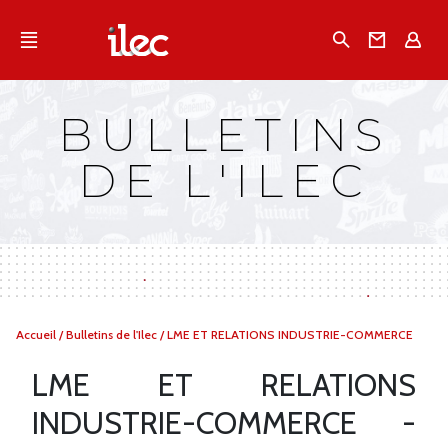
Qu'est-ce que l’Ilec
Recherche
Conta
E
Communiqués de presse
Publications
BULLETINS
Campagnes multimarques
DE L'ILEC
Dans la presse
Vous
Accueil
/
Bulletins de l'Ilec
/
LME ET RELATIONS INDUSTRIE-COMMERCE
êtes
ici :
LME ET RELATIONS
INDUSTRIE-COMMERCE -