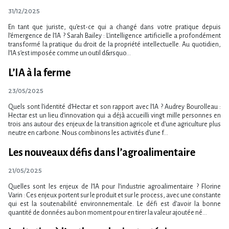
31/12/2025
En tant que juriste, qu’est-ce qui a changé dans votre pratique depuis
l’émergence de l’IA ? Sarah Bailey : L’intelligence artificielle a profondément
transformé la pratique du droit de la propriété intellectuelle. Au quotidien,
l’IA s’est imposée comme un outil d&rsquo...
L​‌’IA à la ferme
23/05/2025
Quels sont l’identité d’Hectar et son rapport avec l’IA ? Audrey Bourolleau :
Hectar est un lieu d’innovation qui a déjà accueilli vingt mille personnes en
trois ans autour des enjeux de la transition agricole et d’une agriculture plus
neutre en carbone. Nous combinons les activités d’une f...
Les nouveaux défis dans l’agroalimentaire
21/05/2025
Quelles sont les enjeux de l’IA pour l’industrie agroalimentaire ? Florine
Varin : Ces enjeux portent sur le produit et sur le process, avec une constante
qui est la soutenabilité environnementale. Le défi est d’avoir la bonne
quantité de données au bon moment pour en tirer la valeur ajoutée né...