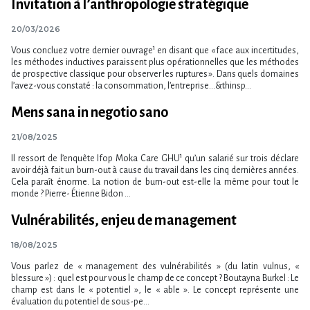
Invitation à l’anthropologie stratégique
20/03/2026
Vous concluez votre dernier ouvrage¹ en disant que « face aux incertitudes,
les méthodes inductives paraissent plus opérationnelles que les méthodes
de prospective classique pour observer les ruptures ». Dans quels domaines
l’avez-vous constaté : la consommation, l’entreprise…&thinsp...
Mens sana in negotio sano
21/08/2025
Il ressort de l’enquête Ifop Moka Care GHU¹ qu’un salarié sur trois déclare
avoir déjà fait un burn-out à cause du travail dans les cinq dernières années.
Cela paraît énorme. La notion de burn-out est-elle la même pour tout le
monde ? Pierre- Étienne Bidon ...
Vulnérabilités, enjeu de management
18/08/2025
Vous parlez de « management des vulnérabilités » (du latin vulnus, «
blessure ») : quel est pour vous le champ de ce concept ? Boutayna Burkel : Le
champ est dans le « potentiel », le « able ». Le concept représente une
évaluation du potentiel de sous-pe...