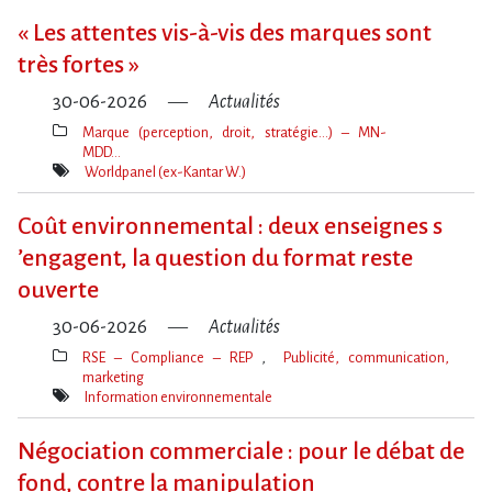
« Les attentes vis-à-vis des marques sont
très fortes »
30-06-2026
Actualités
Marque (perception, droit, stratégie…) – MN-
MDD…
Thèmes(s)
Worldpanel (ex-Kantar W.)
Mot(s)-
clé(s)
Coût environnemental : deux enseignes s​
‌’engagent, la question du format reste
ouverte
30-06-2026
Actualités
RSE – Compliance – REP
Publicité, communication,
marketing
Thèmes(s)
Information environnementale
Mot(s)-
clé(s)
Négociation commerciale : pour le débat de
fond, contre la manipulation