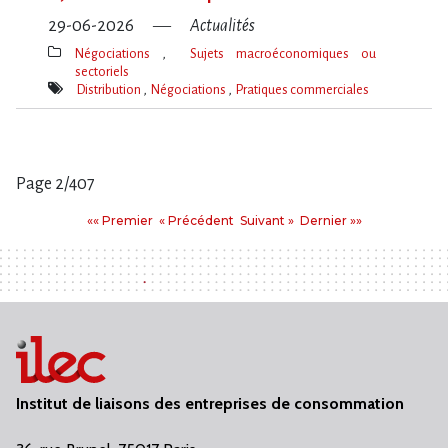
29-06-2026
Actualités
Négociations
Sujets macroéconomiques ou
sectoriels
Thèmes(s)
Distribution
Négociations
Pratiques commerciales
Mot(s)-
clé(s)
Page 2/407
Pages
Premier
Précédent
Suivant
Dernier
«« Premier
« Précédent
Suivant »
Dernier »»
:
Institut de liaisons des entreprises de consommation