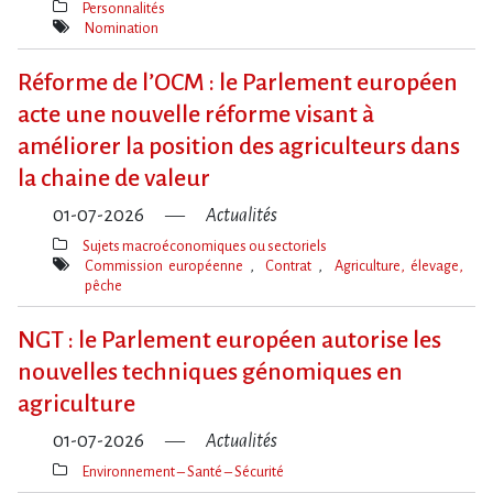
Personnalités
Thèmes(s)
Nomination
Mot(s)-
clé(s)
Réforme de l​‌’OCM : le Parlement européen
acte une nouvelle réforme visant à
améliorer la position des agriculteurs dans
la chaine de valeur
01-07-2026
Actualités
Sujets macroéconomiques ou sectoriels
Thèmes(s)
Commission européenne
Contrat
Agriculture, élevage,
pêche
Mot(s)-
clé(s)
NGT : le Parlement européen autorise les
nouvelles techniques génomiques en
agriculture
01-07-2026
Actualités
Environnement – Santé – Sécurité
Thèmes(s)