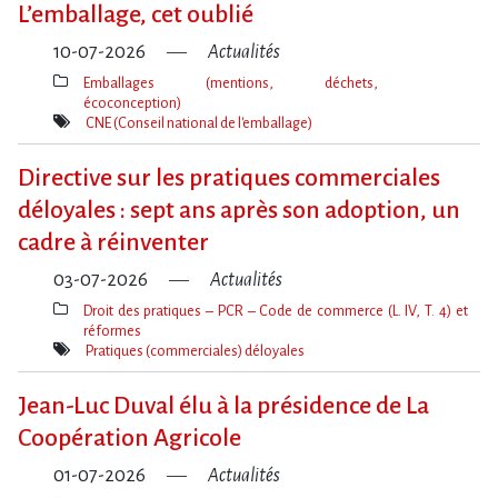
L​‌’emballage, cet oublié
10-07-2026
Actualités
Emballages (mentions, déchets,
écoconception)
Thèmes(s)
CNE (Conseil national de l'emballage)
Mot(s)-
clé(s)
Directive sur les pratiques commerciales
déloyales : sept ans après son adoption, un
cadre à réinventer
03-07-2026
Actualités
Droit des pratiques – PCR – Code de commerce (L. IV, T. 4) et
réformes
Thèmes(s)
Pratiques (commerciales) déloyales
Mot(s)-
clé(s)
Jean-Luc Duval élu à la présidence de La
Coopération Agricole
01-07-2026
Actualités