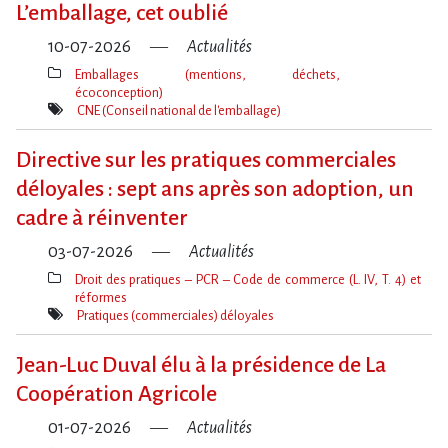
L​‌’emballage, cet oublié
10-07-2026
Actualités
Emballages (mentions, déchets,
écoconception)
Thèmes(s)
CNE (Conseil national de l'emballage)
Mot(s)-
clé(s)
Directive sur les pratiques commerciales
déloyales : sept ans après son adoption, un
cadre à réinventer
03-07-2026
Actualités
Droit des pratiques – PCR – Code de commerce (L. IV, T. 4) et
réformes
Thèmes(s)
Pratiques (commerciales) déloyales
Mot(s)-
clé(s)
Jean-Luc Duval élu à la présidence de La
Coopération Agricole
01-07-2026
Actualités