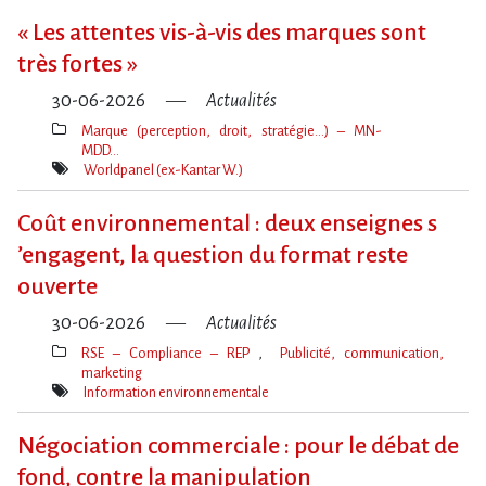
« Les attentes vis-à-vis des marques sont
très fortes »
30-06-2026
Actualités
Marque (perception, droit, stratégie…) – MN-
MDD…
Thèmes(s)
Worldpanel (ex-Kantar W.)
Mot(s)-
clé(s)
Coût environnemental : deux enseignes s​
‌’engagent, la question du format reste
ouverte
30-06-2026
Actualités
RSE – Compliance – REP
Publicité, communication,
marketing
Thèmes(s)
Information environnementale
Mot(s)-
clé(s)
Négociation commerciale : pour le débat de
fond, contre la manipulation