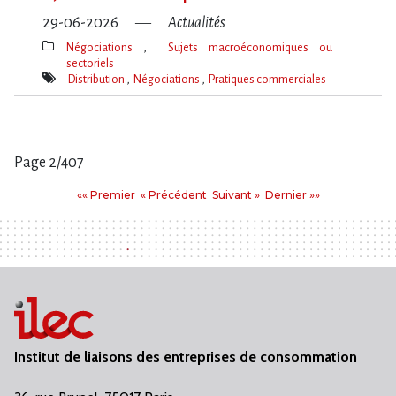
29-06-2026
Actualités
Négociations
Sujets macroéconomiques ou
sectoriels
Thèmes(s)
Distribution
Négociations
Pratiques commerciales
Mot(s)-
clé(s)
Page 2/407
Pages
Premier
Précédent
Suivant
Dernier
«« Premier
« Précédent
Suivant »
Dernier »»
:
Institut de liaisons des entreprises de consommation