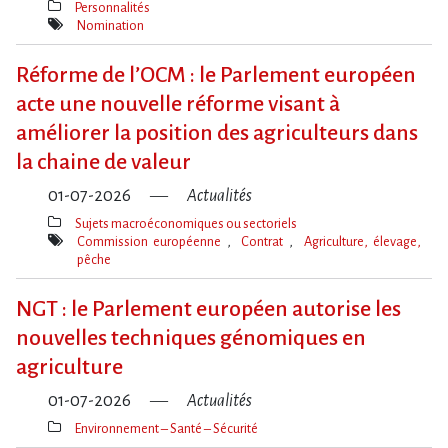
Personnalités
Thèmes(s)
Nomination
Mot(s)-
clé(s)
Réforme de l​‌’OCM : le Parlement européen
acte une nouvelle réforme visant à
améliorer la position des agriculteurs dans
la chaine de valeur
01-07-2026
Actualités
Sujets macroéconomiques ou sectoriels
Thèmes(s)
Commission européenne
Contrat
Agriculture, élevage,
pêche
Mot(s)-
clé(s)
NGT : le Parlement européen autorise les
nouvelles techniques génomiques en
agriculture
01-07-2026
Actualités
Environnement – Santé – Sécurité
Thèmes(s)