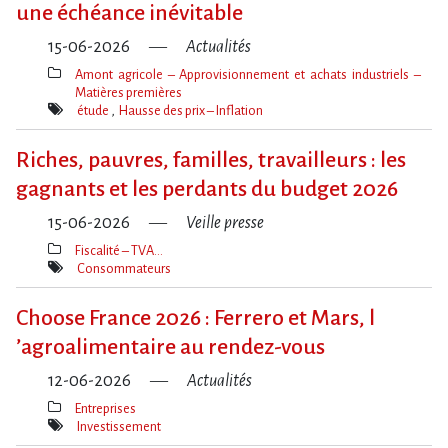
une échéance inévitable
15-06-2026
Actualités
Amont agricole – Approvisionnement et achats industriels –
Matières premières
Thèmes(s)
étude
Hausse des prix – Inflation
Mot(s)-
clé(s)
Riches, pauvres, familles, travailleurs : les
gagnants et les perdants du budget 2026
15-06-2026
Veille presse
Fiscalité – TVA…
Thèmes(s)
Consommateurs
Mot(s)-
clé(s)
Choose France 2026 : Ferrero et Mars, l​
‌’agroalimentaire au rendez-vous
12-06-2026
Actualités
Entreprises
Thèmes(s)
Investissement
Mot(s)-