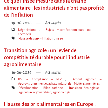
Ce que l​‌’Insee mesure dans la chaîne
alimentaire : les industriels n​‌’ont pas profité
de l​‌’inflation
19-06-2026
Actualités
Négociations
Sujets macroéconomiques ou
sectoriels
Thèmes(s)
Hausse des prix – Inflation
Insee
Mot(s)-
clé(s)
Transition agricole : un levier de
compétitivité durable pour l’industrie
agroalimentaire
16-06-2026
Actualités
RSE – Compliance – REP
Amont agricole –
Approvisionnement et achats industriels – Matières premières
Thèmes(s)
Décarbonation – Bilan carbone
Transition écologique
agriculture régénératrice, agroécologie
Mot(s)-
clé(s)
Hausse des prix alimentaires en Europe :