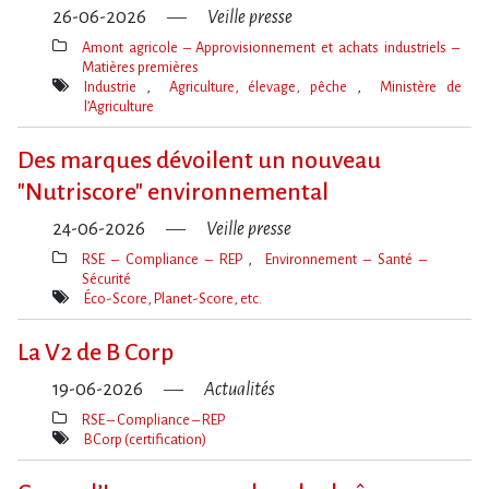
26-06-2026
Veille presse
Amont agricole – Approvisionnement et achats industriels –
Matières premières
Thèmes(s)
Industrie
Agriculture, élevage, pêche
Ministère de
l’Agriculture
Mot(s)-
clé(s)
Des marques dévoilent un nouveau
"Nutriscore" environnemental
24-06-2026
Veille presse
RSE – Compliance – REP
Environnement – Santé –
Sécurité
Thèmes(s)
Éco-Score, Planet-Score, etc.
Mot(s)-
clé(s)
La V2 de B Corp
19-06-2026
Actualités
RSE – Compliance – REP
Thèmes(s)
BCorp (certification)
Mot(s)-
clé(s)