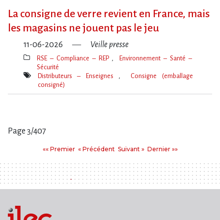
clé(s)
La consigne de verre revient en France, mais
les magasins ne jouent pas le jeu
11-06-2026
Veille presse
RSE – Compliance – REP
Environnement – Santé –
Sécurité
Thèmes(s)
Distributeurs – Enseignes
Consigne (emballage
consigné)
Mot(s)-
clé(s)
Page 3/407
Pages
Premier
Précédent
Suivant
Dernier
«« Premier
« Précédent
Suivant »
Dernier »»
: