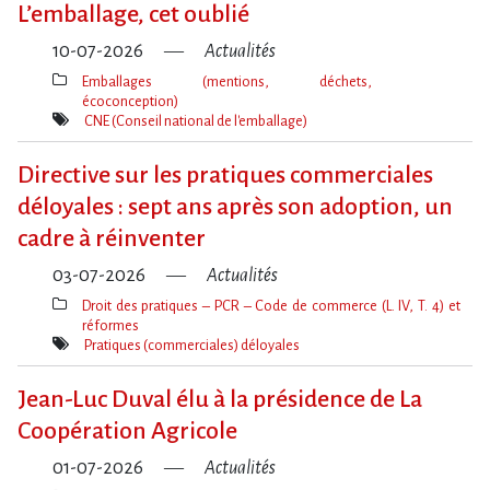
L​‌’emballage, cet oublié
10-07-2026
Actualités
Emballages (mentions, déchets,
écoconception)
Thèmes(s)
CNE (Conseil national de l'emballage)
Mot(s)-
clé(s)
Directive sur les pratiques commerciales
déloyales : sept ans après son adoption, un
cadre à réinventer
03-07-2026
Actualités
Droit des pratiques – PCR – Code de commerce (L. IV, T. 4) et
réformes
Thèmes(s)
Pratiques (commerciales) déloyales
Mot(s)-
clé(s)
Jean-Luc Duval élu à la présidence de La
Coopération Agricole
01-07-2026
Actualités