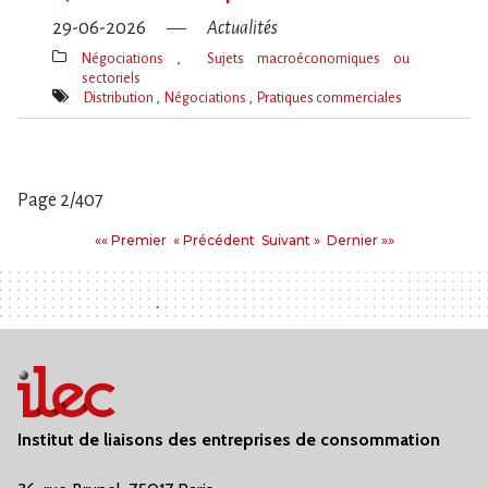
29-06-2026
Actualités
Négociations
Sujets macroéconomiques ou
sectoriels
Thèmes(s)
Distribution
Négociations
Pratiques commerciales
Mot(s)-
clé(s)
Page 2/407
Pages
Premier
Précédent
Suivant
Dernier
«« Premier
« Précédent
Suivant »
Dernier »»
:
Institut de liaisons des entreprises de consommation