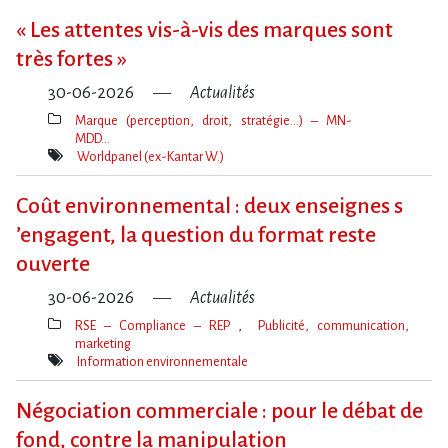
« Les attentes vis-à-vis des marques sont
très fortes »
30-06-2026
Actualités
Marque (perception, droit, stratégie…) – MN-
MDD…
Thèmes(s)
Worldpanel (ex-Kantar W.)
Mot(s)-
clé(s)
Coût environnemental : deux enseignes s​
‌’engagent, la question du format reste
ouverte
30-06-2026
Actualités
RSE – Compliance – REP
Publicité, communication,
marketing
Thèmes(s)
Information environnementale
Mot(s)-
clé(s)
Négociation commerciale : pour le débat de
fond, contre la manipulation