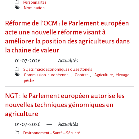
Personnalités
Thèmes(s)
Nomination
Mot(s)-
clé(s)
Réforme de l​‌’OCM : le Parlement européen
acte une nouvelle réforme visant à
améliorer la position des agriculteurs dans
la chaine de valeur
01-07-2026
Actualités
Sujets macroéconomiques ou sectoriels
Thèmes(s)
Commission européenne
Contrat
Agriculture, élevage,
pêche
Mot(s)-
clé(s)
NGT : le Parlement européen autorise les
nouvelles techniques génomiques en
agriculture
01-07-2026
Actualités
Environnement – Santé – Sécurité
Thèmes(s)