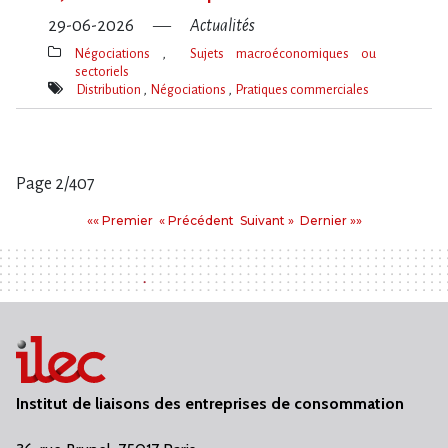
29-06-2026
Actualités
Négociations
Sujets macroéconomiques ou
sectoriels
Thèmes(s)
Distribution
Négociations
Pratiques commerciales
Mot(s)-
clé(s)
Page 2/407
Pages
Premier
Précédent
Suivant
Dernier
«« Premier
« Précédent
Suivant »
Dernier »»
:
Institut de liaisons des entreprises de consommation