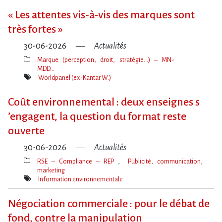
« Les attentes vis-à-vis des marques sont
très fortes »
30-06-2026
Actualités
Marque (perception, droit, stratégie…) – MN-
MDD…
Thèmes(s)
Worldpanel (ex-Kantar W.)
Mot(s)-
clé(s)
Coût environnemental : deux enseignes s​
‌’engagent, la question du format reste
ouverte
30-06-2026
Actualités
RSE – Compliance – REP
Publicité, communication,
marketing
Thèmes(s)
Information environnementale
Mot(s)-
clé(s)
Négociation commerciale : pour le débat de
fond, contre la manipulation