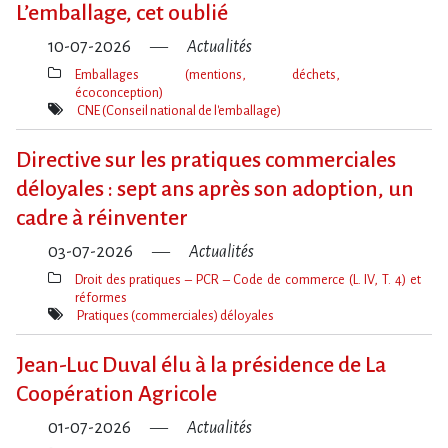
L​‌’emballage, cet oublié
10-07-2026
Actualités
Emballages (mentions, déchets,
écoconception)
Thèmes(s)
CNE (Conseil national de l'emballage)
Mot(s)-
clé(s)
Directive sur les pratiques commerciales
déloyales : sept ans après son adoption, un
cadre à réinventer
03-07-2026
Actualités
Droit des pratiques – PCR – Code de commerce (L. IV, T. 4) et
réformes
Thèmes(s)
Pratiques (commerciales) déloyales
Mot(s)-
clé(s)
Jean-Luc Duval élu à la présidence de La
Coopération Agricole
01-07-2026
Actualités