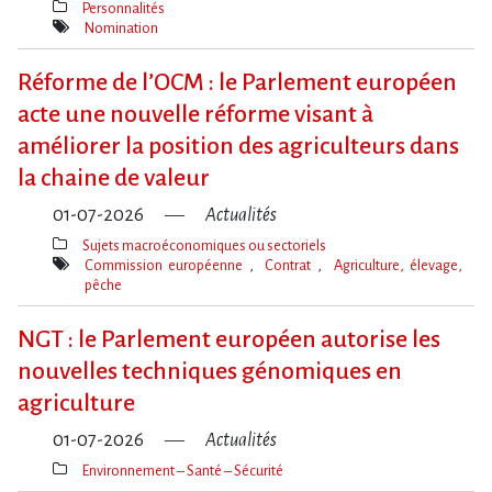
Personnalités
Thèmes(s)
Nomination
Mot(s)-
clé(s)
Réforme de l​‌’OCM : le Parlement européen
acte une nouvelle réforme visant à
améliorer la position des agriculteurs dans
la chaine de valeur
01-07-2026
Actualités
Sujets macroéconomiques ou sectoriels
Thèmes(s)
Commission européenne
Contrat
Agriculture, élevage,
pêche
Mot(s)-
clé(s)
NGT : le Parlement européen autorise les
nouvelles techniques génomiques en
agriculture
01-07-2026
Actualités
Environnement – Santé – Sécurité
Thèmes(s)