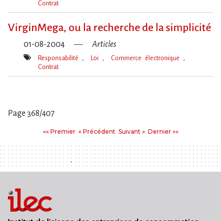
Contrat
Mot(s)-
clé(s)
VirginMega, ou la recherche de la simplicité
01-08-2004
Articles
Responsabilité
Loi
Commerce électronique
Contrat
Mot(s)-
clé(s)
Page 368/407
Pages
Premier
Précédent
Suivant
Dernier
«« Premier
« Précédent
Suivant »
Dernier »»
: