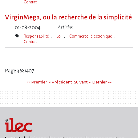
Contrat
Mot(s)-
clé(s)
VirginMega, ou la recherche de la simplicité
01-08-2004
Articles
Responsabilité
Loi
Commerce électronique
Contrat
Mot(s)-
clé(s)
Page 368/407
Pages
Premier
Précédent
Suivant
Dernier
«« Premier
« Précédent
Suivant »
Dernier »»
: