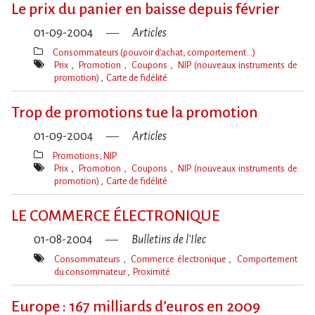
Le prix du panier en baisse depuis février
01-09-2004
Articles
Consommateurs (pouvoir d’achat, comportement…)
Thèmes(s)
Prix
Promotion
Coupons
NIP (nouveaux instruments de
promotion)
Carte de fidélité
Mot(s)-
clé(s)
Trop de promotions tue la promotion
01-09-2004
Articles
Promotions, NIP
Thèmes(s)
Prix
Promotion
Coupons
NIP (nouveaux instruments de
promotion)
Carte de fidélité
Mot(s)-
clé(s)
LE COMMERCE ÉLECTRONIQUE
01-08-2004
Bulletins de l'Ilec
Consommateurs
Commerce électronique
Comportement
du consommateur
Proximité
Mot(s)-
clé(s)
Europe : 167 milliards d’euros en 2009