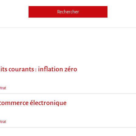
Rechercher
e
 courants : inflation zéro
trat
 commerce électronique
trat