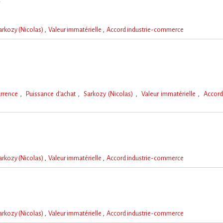
arkozy (Nicolas)
Valeur immatérielle
Accord industrie-commerce
urrence
Puissance d'achat
Sarkozy (Nicolas)
Valeur immatérielle
Accord
arkozy (Nicolas)
Valeur immatérielle
Accord industrie-commerce
arkozy (Nicolas)
Valeur immatérielle
Accord industrie-commerce