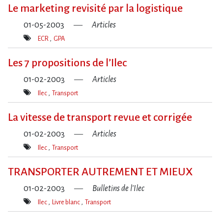
clé(s)
Le marketing revisité par la logistique
01-05-2003
Articles
ECR
GPA
Mot(s)-
clé(s)
Les 7 propositions de l’Ilec
01-02-2003
Articles
Ilec
Transport
Mot(s)-
clé(s)
La vitesse de transport revue et corrigée
01-02-2003
Articles
Ilec
Transport
Mot(s)-
clé(s)
TRANSPORTER AUTREMENT ET MIEUX
01-02-2003
Bulletins de l'Ilec
Ilec
Livre blanc
Transport
Mot(s)-
clé(s)