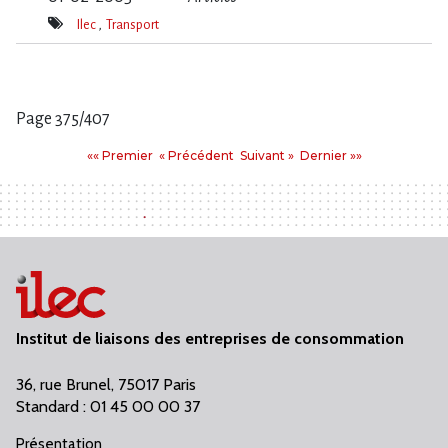
Ilec
Transport
Mot(s)-
clé(s)
Page 375/407
Pages
Premier
Précédent
Suivant
Dernier
«« Premier
« Précédent
Suivant »
Dernier »»
:
Institut de liaisons des entreprises de consommation
36, rue Brunel, 75017 Paris
Standard : 01 45 00 00 37
Présentation