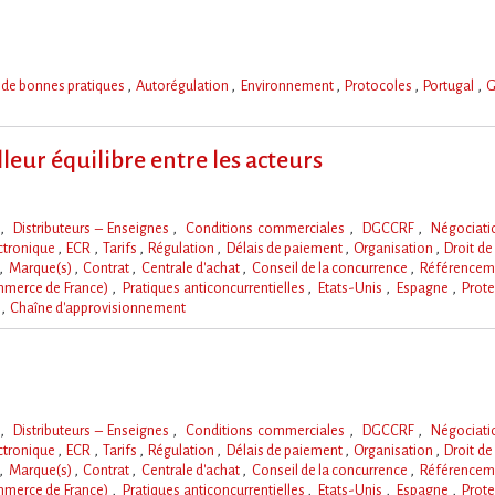
de bonnes pratiques
Autorégulation
Environnement
Protocoles
Portugal
G
lleur équilibre entre les acteurs
s
Distributeurs – Enseignes
Conditions commerciales
DGCCRF
Négociat
ctronique
ECR
Tarifs
Régulation
Délais de paiement
Organisation
Droit de
Marque(s)
Contrat
Centrale d'achat
Conseil de la concurrence
Référencem
mmerce de France)
Pratiques anticoncurrentielles
Etats-Unis
Espagne
Prote
a
Chaîne d'approvisionnement
s
Distributeurs – Enseignes
Conditions commerciales
DGCCRF
Négociat
ctronique
ECR
Tarifs
Régulation
Délais de paiement
Organisation
Droit de
Marque(s)
Contrat
Centrale d'achat
Conseil de la concurrence
Référencem
mmerce de France)
Pratiques anticoncurrentielles
Etats-Unis
Espagne
Prote