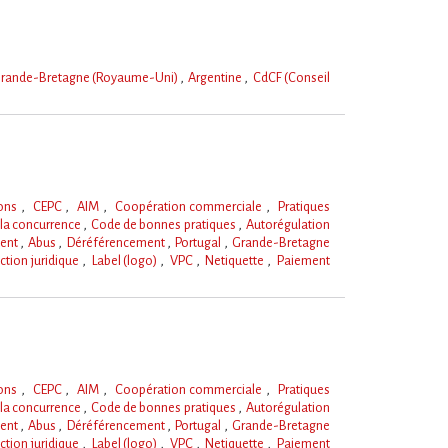
rande-Bretagne (Royaume-Uni)
Argentine
CdCF (Conseil
ions
CEPC
AIM
Coopération commerciale
Pratiques
 la concurrence
Code de bonnes pratiques
Autorégulation
ent
Abus
Déréférencement
Portugal
Grande-Bretagne
ction juridique
Label (logo)
VPC
Netiquette
Paiement
ions
CEPC
AIM
Coopération commerciale
Pratiques
 la concurrence
Code de bonnes pratiques
Autorégulation
ent
Abus
Déréférencement
Portugal
Grande-Bretagne
ction juridique
Label (logo)
VPC
Netiquette
Paiement