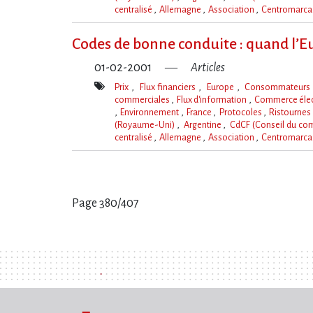
centralisé
Allemagne
Association
Centromarc
Mot(s)-
clé(s)
Codes de bonne conduite : quand l’E
01-02-2001
Articles
Prix
Flux financiers
Europe
Consommateur
commerciales
Flux d'information
Commerce éle
Environnement
France
Protocoles
Ristournes
(Royaume-Uni)
Argentine
CdCF (Conseil du co
centralisé
Allemagne
Association
Centromarc
Mot(s)-
clé(s)
Page 380/407
Pages
: