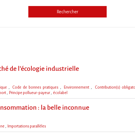
Rechercher
e
é de l’écologie industrielle
nique
Code de bonnes pratiques
Environnement
Contribution(s) obligat
port
Principe pollueur-payeur
écolabel
onsommation : la belle inconnue
ine
Importations parallèles