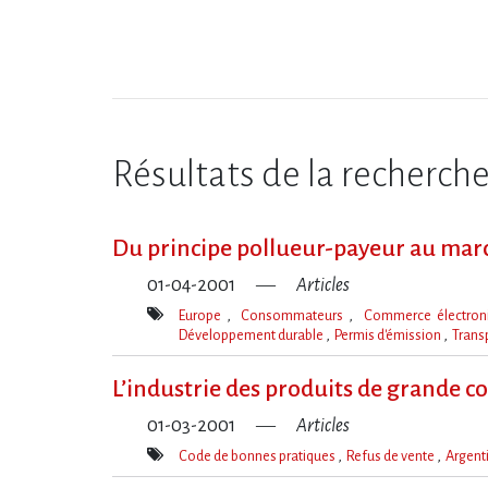
Résultats de la recherch
Du principe pollueur-payeur au march
01-04-2001
Articles
Europe
Consommateurs
Commerce électro
Développement durable
Permis d'émission
Trans
Mot(s)-
clé(s)
L’industrie des produits de grande c
01-03-2001
Articles
Code de bonnes pratiques
Refus de vente
Argent
Mot(s)-