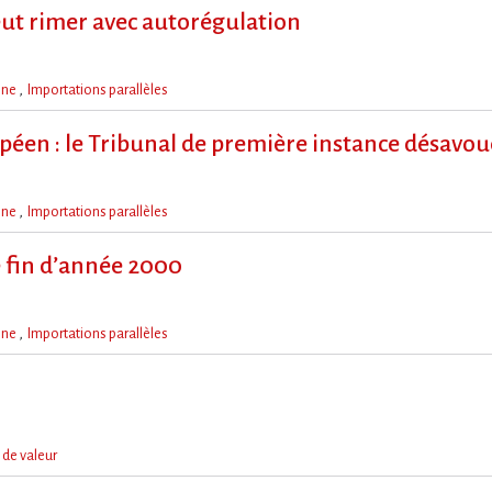
eut rimer avec autorégulation
ine
Importations parallèles
opéen : le Tribunal de première instance désavo
ine
Importations parallèles
fin d’année 2000
ine
Importations parallèles
 de valeur