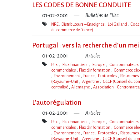
clé(s)
LES CODES DE BONNE CONDUITE
01-02-2001
Bulletins de l'Ilec
NRE
Distributeurs – Enseignes
Loi Galland
Code 
du commerce de France)
Mot(s)-
clé(s)
Portugal : vers la recherche d’un mei
01-02-2001
Articles
Prix
Flux financiers
Europe
Consommateur
commerciales
Flux d'information
Commerce éle
Environnement
France
Protocoles
Ristournes
(Royaume-Uni)
Argentine
CdCF (Conseil du co
centralisé
Allemagne
Association
Centromarc
Mot(s)-
clé(s)
L’autorégulation
01-02-2001
Articles
Prix
Flux financiers
Europe
Consommateur
commerciales
Flux d'information
Commerce éle
Environnement
France
Protocoles
Ristournes
(Royaume-Uni)
Argentine
CdCF (Conseil du co