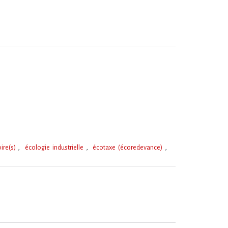
oire(s)
écologie industrielle
écotaxe (écoredevance)