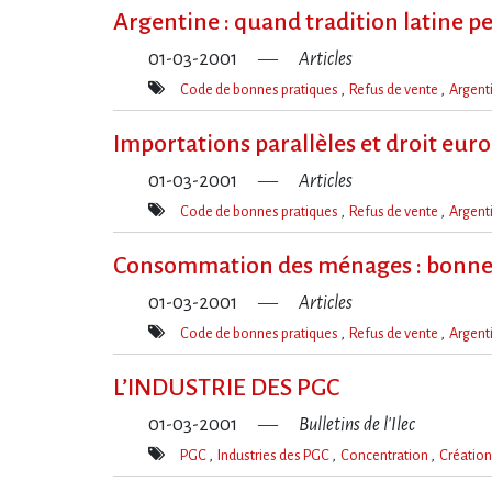
clé(s)
Argentine : quand tradition latine p
01-03-2001
Articles
Code de bonnes pratiques
Refus de vente
Argent
Mot(s)-
clé(s)
Importations parallèles et droit eur
01-03-2001
Articles
Code de bonnes pratiques
Refus de vente
Argent
Mot(s)-
clé(s)
Consommation des ménages : bonne 
01-03-2001
Articles
Code de bonnes pratiques
Refus de vente
Argent
Mot(s)-
clé(s)
L’INDUSTRIE DES PGC
01-03-2001
Bulletins de l'Ilec
PGC
Industries des PGC
Concentration
Création
Mot(s)-