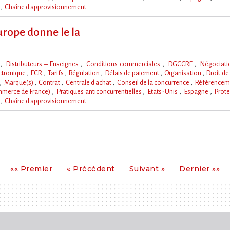
a
Chaîne d'approvisionnement
urope donne le la
s
Distributeurs – Enseignes
Conditions commerciales
DGCCRF
Négociat
ctronique
ECR
Tarifs
Régulation
Délais de paiement
Organisation
Droit de
Marque(s)
Contrat
Centrale d'achat
Conseil de la concurrence
Référencem
mmerce de France)
Pratiques anticoncurrentielles
Etats-Unis
Espagne
Prote
a
Chaîne d'approvisionnement
Premier
Précédent
Suivant
Dernier
«« Premier
« Précédent
Suivant »
Dernier »»